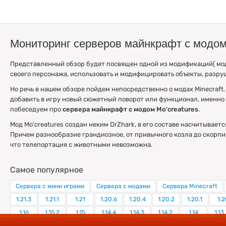
Мониторинг серверов майнкрафт с модом
Представленный обзор будет посвящен одной из модификаций( моде
своего персонажа, использовать и модифицировать объекты, разруш
Но речь в нашем обзоре пойдем непосредственно о модах Minecraft
добавить в игру новый сюжетный поворот или функционал, именно
побеседуем про
сервера майнкрафт с модом Mo'creatures
.
Мод Mo'creatures создан неким DrZhark, в его составе насчитывает
Причем разнообразие грандиозное, от привычного козла до скорпио
что телепортация с животными невозможна.
Самое популярное
Сервера с мини играми
Сервера с модами
Сервера Minecraft
1.21.3
1.21.1
1.21
1.20.6
1.20.4
1.20.2
1.20.1
1.2
1.16
1.15.2
1.15
1.14.4
1.14.3
1.14.2
1.14
1.13
1.8
1.7.10
1.7.9
1.7.8
1.7.2
1.6.4
1.5.2
1.2.