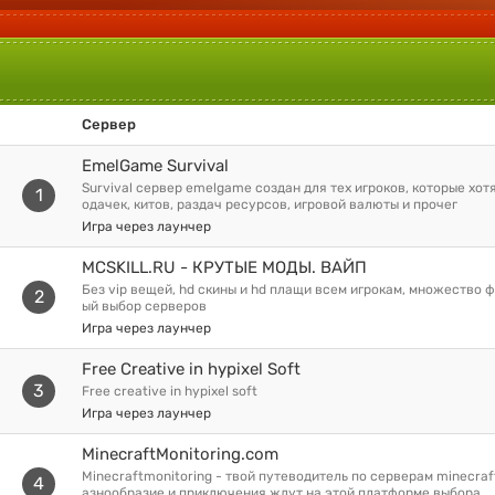
Сервер
EmelGame Survival
survival сервер emelgame создан для тех игроков, которые хотят играть без п
1
одачек, китов, раздач ресурсов, игровой валюты и прочег
Игра через лаунчер
MCSKILL.RU - КРУТЫЕ МОДЫ. ВАЙП
без vip вещей, hd скины и hd плащи всем игрокам, множество фиксов, огромн
2
ый выбор серверов
Игра через лаунчер
Free Creative in hypixel Soft
3
free creative in hypixel soft
Игра через лаунчер
MinecraftMonitoring.com
minecraftmonitoring - твой путеводитель по серверам minecraft. рейтинги, р
4
азнообразие и приключения ждут на этой платформе выбора.