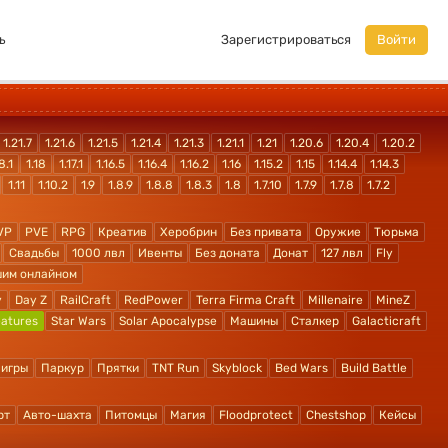
ь
Зарегистрироваться
Войти
1.21.7
1.21.6
1.21.5
1.21.4
1.21.3
1.21.1
1.21
1.20.6
1.20.4
1.20.2
8.1
1.18
1.17.1
1.16.5
1.16.4
1.16.2
1.16
1.15.2
1.15
1.14.4
1.14.3
1.11
1.10.2
1.9
1.8.9
1.8.8
1.8.3
1.8
1.7.10
1.7.9
1.7.8
1.7.2
VP
PVE
RPG
Креатив
Херобрин
Без привата
Оружие
Тюрьма
Свадьбы
1000 лвл
Ивенты
Без доната
Донат
127 лвл
Fly
шим онлайном
y
Day Z
RailCraft
RedPower
Terra Firma Craft
Millenaire
MineZ
atures
Star Wars
Solar Apocalypse
Машины
Сталкер
Galacticraft
 игры
Паркур
Прятки
TNT Run
Skyblock
Bed Wars
Build Battle
рт
Авто-шахта
Питомцы
Магия
Floodprotect
Chestshop
Кейсы