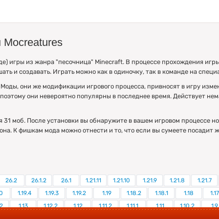
 Mocreatures
) игры из жанра "песочница" Minecraft. В процессе прохождения игр
ать и создавать. Играть можно как в одиночку, так в команде на спец
. Моды, они же модификации игрового процесса, привносят в игру изм
 поэтому они невероятно популярны в последнее время. Действует не
ся 31 моб. После установки вы обнаружите в вашем игровом процессе но
на. К фишкам мода можно отнести и то, что если вы сумеете посадит ж
26.2
26.1.2
26.1
1.21.11
1.21.10
1.21.9
1.21.8
1.21.7
0
1.19.4
1.19.3
1.19.2
1.19
1.18.2
1.18.1
1.18
1.17
.2
1.13
1.12.2
1.12
1.11.2
1.11.1
1.11
1.10.2
1.9
5
1.2.4
1.2.2
1.1
1.0