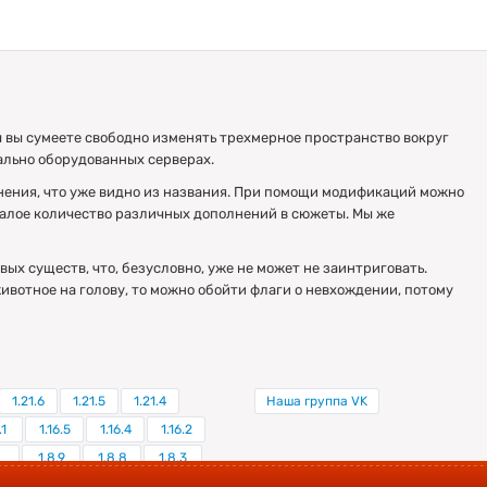
ы вы сумеете свободно изменять трехмерное пространство вокруг
иально оборудованных серверах.
енения, что уже видно из названия. При помощи модификаций можно
малое количество различных дополнений в сюжеты. Мы же
вых существ, что, безусловно, уже не может не заинтриговать.
ивотное на голову, то можно обойти флаги о невхождении, потому
1.21.6
1.21.5
1.21.4
Наша группа VK
.1
1.16.5
1.16.4
1.16.2
1.8.9
1.8.8
1.8.3