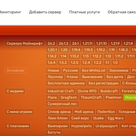
Мониторинг
Добавить сервер
Платные услуги
Обратная связ
Сервера Майнкрафт
26.2
26.1.2
26.1
1.21.11
1.21.10
1.21.9
1.21.8
1.20.1
1.20
1.19.4
1.19.3
1.19.2
1.19
1.18.2
1.1
1.14.2
1.14
1.13.2
1.13
1.12.2
1.12
1.11.2
1.11.1
1.6.4
1.5.2
1.2.5
1.2.4
1.2.2
1.1
1.0
Основное
Новые
Русские
Без WhiteList
Экономика
P
Лаунчер
Кланы
Выживание
Без дюпа
Дюп
Бесплатная админка
Без регистрации
С боль
С модами
Industrial Craft
Divine RPG
Buildcraft
Forestr
Flans
GregTech
ThaumCraft
Pixelmon
Mocre
Сумеречный лес
С мини играми
Сплиф арена
Моб арена
Пейнтбол
Голодные
Лаки блоки
Скай варс
Quake
Egg Wars
С плагинами
Вампиризм
Hypixelpets
Uralpassport
Кит ста
Батуты