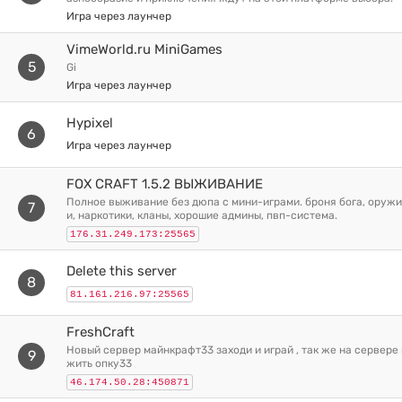
Игра через лаунчер
VimeWorld.ru MiniGames
5
gi
Игра через лаунчер
Hypixel
6
Игра через лаунчер
FOX CRAFT 1.5.2 ВЫЖИВАНИЕ
полное выживание без дюпа с мини-играми. броня бога, оружия, новые крюк
7
и, наркотики, кланы, хорошие админы, пвп-система.
176.31.249.173:25565
Delete this server
8
81.161.216.97:25565
FreshCraft
новый сервер майнкрафт33 заходи и играй , так же на сервере можно заслу
9
жить опку33
46.174.50.28:450871