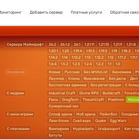
Мониторинг
Добавить сервер
Платные услуги
Обратная связ
Сервера Майнкрафт
26.2
26.1.2
26.1
1.21.11
1.21.10
1.21.9
1.21.8
1.20.1
1.20
1.19.4
1.19.3
1.19.2
1.19
1.18.2
1.1
1.14.2
1.14
1.13.2
1.13
1.12.2
1.12
1.11.2
1.11.1
1.6.4
1.5.2
1.2.5
1.2.4
1.2.2
1.1
1.0
Основное
Новые
Русские
Без WhiteList
Экономика
P
Лаунчер
Кланы
Выживание
Без дюпа
Дюп
Бесплатная админка
Без регистрации
С боль
С модами
Industrial Craft
Divine RPG
Buildcraft
Forestr
Flans
GregTech
ThaumCraft
Pixelmon
Mocre
Сумеречный лес
С мини играми
Сплиф арена
Моб арена
Пейнтбол
Голодные
Лаки блоки
Скай варс
Quake
Egg Wars
С плагинами
Вампиризм
Hypixelpets
Uralpassport
Кит ста
Батуты