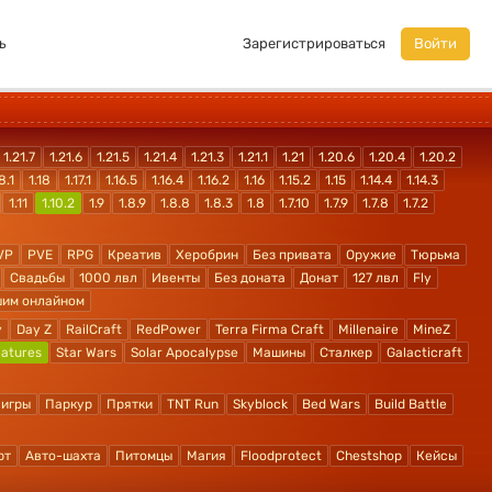
ь
Зарегистрироваться
Войти
1.21.7
1.21.6
1.21.5
1.21.4
1.21.3
1.21.1
1.21
1.20.6
1.20.4
1.20.2
8.1
1.18
1.17.1
1.16.5
1.16.4
1.16.2
1.16
1.15.2
1.15
1.14.4
1.14.3
1.11
1.10.2
1.9
1.8.9
1.8.8
1.8.3
1.8
1.7.10
1.7.9
1.7.8
1.7.2
VP
PVE
RPG
Креатив
Херобрин
Без привата
Оружие
Тюрьма
Свадьбы
1000 лвл
Ивенты
Без доната
Донат
127 лвл
Fly
шим онлайном
y
Day Z
RailCraft
RedPower
Terra Firma Craft
Millenaire
MineZ
atures
Star Wars
Solar Apocalypse
Машины
Сталкер
Galacticraft
 игры
Паркур
Прятки
TNT Run
Skyblock
Bed Wars
Build Battle
рт
Авто-шахта
Питомцы
Магия
Floodprotect
Chestshop
Кейсы