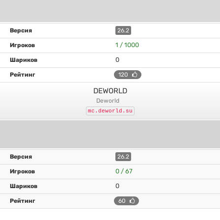
26.2
1 / 1000
0
120
DEWORLD
deworld
mc.deworld.su
26.2
0 / 67
0
60