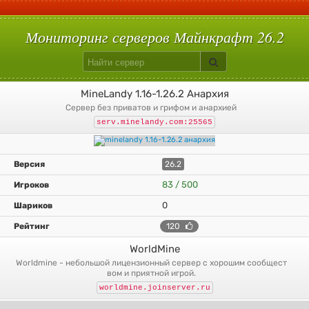
С плагинами
Вампиризм
Hypixelpets
Uralpassport
Кит старт
Build Battle
Лаки блоки
Скай варс
Quake
Egg Wars
Сумеречный лес
Авто-шахта
Питомцы
Магия
Floodprotect
Chestshop
Кейсы
Батуты
Мониторинг серверов Майнкрафт 26.2
MineLandy 1.16-1.26.2 Анархия
сервер без приватов и грифом и анархией
serv.minelandy.com:25565
26.2
83 / 500
0
120
WorldMine
worldmine - небольшой лицензионный сервер с хорошим сообщест
вом и приятной игрой.
worldmine.joinserver.ru