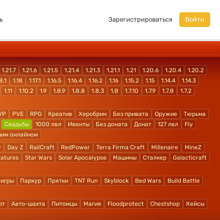
ь
Зарегистрироваться
Войти
1.21.7
1.21.6
1.21.5
1.21.4
1.21.3
1.21.1
1.21
1.20.6
1.20.4
1.20.2
8.1
1.18
1.17.1
1.16.5
1.16.4
1.16.2
1.16
1.15.2
1.15
1.14.4
1.14.3
1.11
1.10.2
1.9
1.8.9
1.8.8
1.8.3
1.8
1.7.10
1.7.9
1.7.8
1.7.2
VP
PVE
RPG
Креатив
Херобрин
Без привата
Оружие
Тюрьма
Свадьбы
1000 лвл
Ивенты
Без доната
Донат
127 лвл
Fly
шим онлайном
y
Day Z
RailCraft
RedPower
Terra Firma Craft
Millenaire
MineZ
atures
Star Wars
Solar Apocalypse
Машины
Сталкер
Galacticraft
 игры
Паркур
Прятки
TNT Run
Skyblock
Bed Wars
Build Battle
рт
Авто-шахта
Питомцы
Магия
Floodprotect
Chestshop
Кейсы