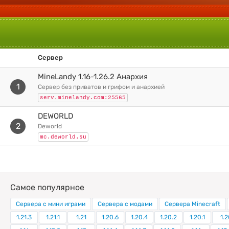
Сервер
MineLandy 1.16-1.26.2 Анархия
1
сервер без приватов и грифом и анархией
serv.minelandy.com:25565
DEWORLD
2
deworld
mc.deworld.su
Самое популярное
Сервера с мини играми
Сервера с модами
Сервера Minecraft
1.21.3
1.21.1
1.21
1.20.6
1.20.4
1.20.2
1.20.1
1.2