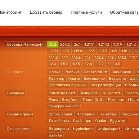
Мониторинг
Добавить сервер
Платные услуги
Обратная связ
Сервера Майнкрафт
26.2
26.1.2
26.1
1.21.11
1.21.10
1.21.9
1.21.8
1.20.1
1.20
1.19.4
1.19.3
1.19.2
1.19
1.18.2
1.1
1.14.2
1.14
1.13.2
1.13
1.12.2
1.12
1.11.2
1.11.1
1.6.4
1.5.2
1.2.5
1.2.4
1.2.2
1.1
1.0
Основное
Новые
Русские
Без WhiteList
Экономика
P
Лаунчер
Кланы
Выживание
Без дюпа
Дюп
Бесплатная админка
Без регистрации
С боль
С модами
Industrial Craft
Divine RPG
Buildcraft
Forestr
Flans
GregTech
ThaumCraft
Pixelmon
Mocre
Сумеречный лес
С мини играми
Сплиф арена
Моб арена
Пейнтбол
Голодные
Лаки блоки
Скай варс
Quake
Egg Wars
С плагинами
Вампиризм
Hypixelpets
Uralpassport
Кит ста
Батуты