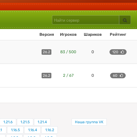
Версия
Игроков
Шариков
Рейтинг
83 / 500
0
26.2
120
2 / 67
0
26.2
60
1.21.6
1.21.5
1.21.4
Наша группа VK
.1
1.16.5
1.16.4
1.16.2