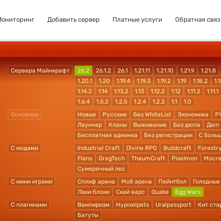
Мониторинг
Добавить сервер
Платные услуги
Обратная связ
Сервера Майнкрафт
26.2
26.1.2
26.1
1.21.11
1.21.10
1.21.9
1.21.8
1.20.1
1.20
1.19.4
1.19.3
1.19.2
1.19
1.18.2
1.1
1.14.2
1.14
1.13.2
1.13
1.12.2
1.12
1.11.2
1.11.1
1.6.4
1.5.2
1.2.5
1.2.4
1.2.2
1.1
1.0
Основное
Новые
Русские
Без WhiteList
Экономика
P
Лаунчер
Кланы
Выживание
Без дюпа
Дюп
Бесплатная админка
Без регистрации
С боль
С модами
Industrial Craft
Divine RPG
Buildcraft
Forestr
Flans
GregTech
ThaumCraft
Pixelmon
Mocre
Сумеречный лес
С мини играми
Сплиф арена
Моб арена
Пейнтбол
Голодные
Лаки блоки
Скай варс
Quake
Egg Wars
С плагинами
Вампиризм
Hypixelpets
Uralpassport
Кит ста
Батуты