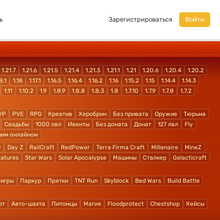
ь
Зарегистрироваться
Войти
1.21.7
1.21.6
1.21.5
1.21.4
1.21.3
1.21.1
1.21
1.20.6
1.20.4
1.20.2
8.1
1.18
1.17.1
1.16.5
1.16.4
1.16.2
1.16
1.15.2
1.15
1.14.4
1.14.3
1.11
1.10.2
1.9
1.8.9
1.8.8
1.8.3
1.8
1.7.10
1.7.9
1.7.8
1.7.2
VP
PVE
RPG
Креатив
Херобрин
Без привата
Оружие
Тюрьма
Свадьбы
1000 лвл
Ивенты
Без доната
Донат
127 лвл
Fly
шим онлайном
y
Day Z
RailCraft
RedPower
Terra Firma Craft
Millenaire
MineZ
atures
Star Wars
Solar Apocalypse
Машины
Сталкер
Galacticraft
 игры
Паркур
Прятки
TNT Run
Skyblock
Bed Wars
Build Battle
рт
Авто-шахта
Питомцы
Магия
Floodprotect
Chestshop
Кейсы