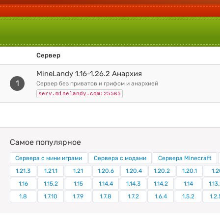
Сервер
MineLandy 1.16-1.26.2 Анархия
1
сервер без приватов и грифом и анархией
serv.minelandy.com:25565
Самое популярное
Сервера с мини играми
Сервера с модами
Сервера Minecraft
1.21.3
1.21.1
1.21
1.20.6
1.20.4
1.20.2
1.20.1
1.2
1.16
1.15.2
1.15
1.14.4
1.14.3
1.14.2
1.14
1.13
1.8
1.7.10
1.7.9
1.7.8
1.7.2
1.6.4
1.5.2
1.2.