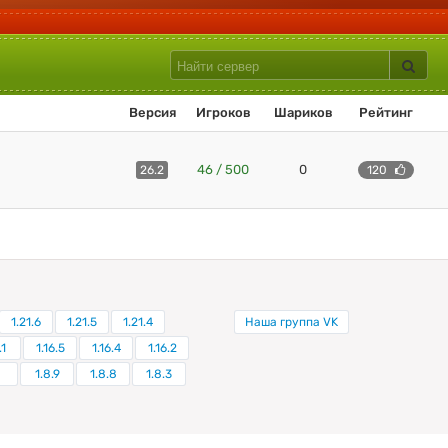
Версия
Игроков
Шариков
Рейтинг
46 / 500
0
26.2
120
1.21.6
1.21.5
1.21.4
Наша группа VK
.1
1.16.5
1.16.4
1.16.2
1.8.9
1.8.8
1.8.3