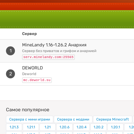
Сервер
MineLandy 1.16-1.26.2 Анархия
1
сервер без приватов и грифом и анархией
serv.minelandy.com:25565
DEWORLD
2
deworld
mc.deworld.su
Самое популярное
Сервера с мини играми
Сервера с модами
Сервера Minecraft
1.21.3
1.21.1
1.21
1.20.6
1.20.4
1.20.2
1.20.1
1.2