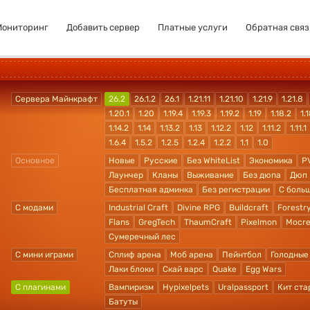
Мониторинг
Добавить сервер
Платные услуги
Обратная связ
Сервера Майнкрафт
26.2
26.1.2
26.1
1.21.11
1.21.10
1.21.9
1.21.8
1.20.1
1.20
1.19.4
1.19.3
1.19.2
1.19
1.18.2
1.1
1.14.2
1.14
1.13.2
1.13
1.12.2
1.12
1.11.2
1.11.1
1.6.4
1.5.2
1.2.5
1.2.4
1.2.2
1.1
1.0
Основное
Новые
Русские
Без WhiteList
Экономика
P
Лаунчер
Кланы
Выживание
Без дюпа
Дюп
Бесплатная админка
Без регистрации
С боль
С модами
Industrial Craft
Divine RPG
Buildcraft
Forestr
Flans
GregTech
ThaumCraft
Pixelmon
Mocre
Сумеречный лес
С мини играми
Сплиф арена
Моб арена
Пейнтбол
Голодные
Лаки блоки
Скай варс
Quake
Egg Wars
С плагинами
Вампиризм
Hypixelpets
Uralpassport
Кит ста
Батуты