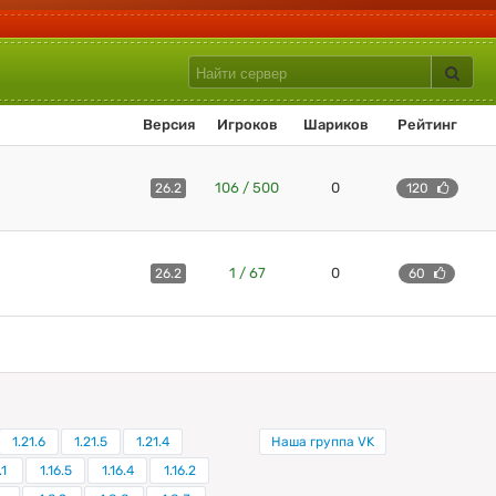
Версия
Игроков
Шариков
Рейтинг
106 / 500
0
26.2
120
1 / 67
0
26.2
60
1.21.6
1.21.5
1.21.4
Наша группа VK
.1
1.16.5
1.16.4
1.16.2