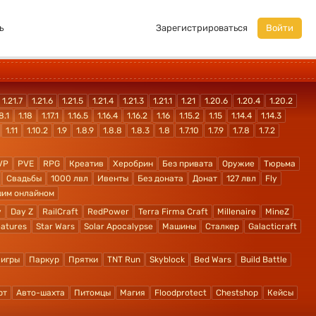
ь
Зарегистрироваться
Войти
1.21.7
1.21.6
1.21.5
1.21.4
1.21.3
1.21.1
1.21
1.20.6
1.20.4
1.20.2
8.1
1.18
1.17.1
1.16.5
1.16.4
1.16.2
1.16
1.15.2
1.15
1.14.4
1.14.3
1.11
1.10.2
1.9
1.8.9
1.8.8
1.8.3
1.8
1.7.10
1.7.9
1.7.8
1.7.2
VP
PVE
RPG
Креатив
Херобрин
Без привата
Оружие
Тюрьма
Свадьбы
1000 лвл
Ивенты
Без доната
Донат
127 лвл
Fly
шим онлайном
y
Day Z
RailCraft
RedPower
Terra Firma Craft
Millenaire
MineZ
atures
Star Wars
Solar Apocalypse
Машины
Сталкер
Galacticraft
 игры
Паркур
Прятки
TNT Run
Skyblock
Bed Wars
Build Battle
рт
Авто-шахта
Питомцы
Магия
Floodprotect
Chestshop
Кейсы