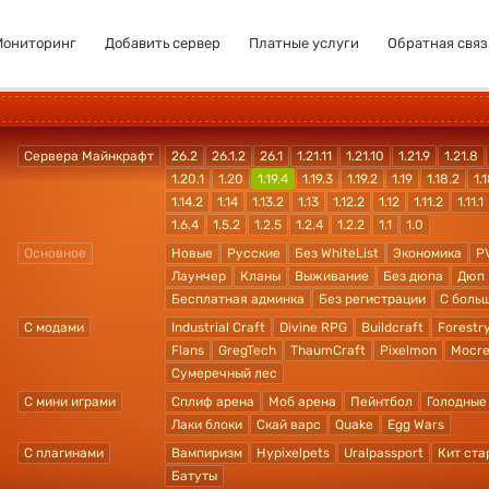
Мониторинг
Добавить сервер
Платные услуги
Обратная связ
Сервера Майнкрафт
26.2
26.1.2
26.1
1.21.11
1.21.10
1.21.9
1.21.8
1.20.1
1.20
1.19.4
1.19.3
1.19.2
1.19
1.18.2
1.1
1.14.2
1.14
1.13.2
1.13
1.12.2
1.12
1.11.2
1.11.1
1.6.4
1.5.2
1.2.5
1.2.4
1.2.2
1.1
1.0
Основное
Новые
Русские
Без WhiteList
Экономика
P
Лаунчер
Кланы
Выживание
Без дюпа
Дюп
Бесплатная админка
Без регистрации
С боль
С модами
Industrial Craft
Divine RPG
Buildcraft
Forestr
Flans
GregTech
ThaumCraft
Pixelmon
Mocre
Сумеречный лес
С мини играми
Сплиф арена
Моб арена
Пейнтбол
Голодные
Лаки блоки
Скай варс
Quake
Egg Wars
С плагинами
Вампиризм
Hypixelpets
Uralpassport
Кит ста
Батуты