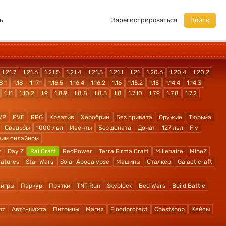
ь
Зарегистрироваться
Войти
1.21.7
1.21.6
1.21.5
1.21.4
1.21.3
1.21.1
1.21
1.20.6
1.20.4
1.20.2
8.1
1.18
1.17.1
1.16.5
1.16.4
1.16.2
1.16
1.15.2
1.15
1.14.4
1.14.3
1.11
1.10.2
1.9
1.8.9
1.8.8
1.8.3
1.8
1.7.10
1.7.9
1.7.8
1.7.2
VP
PVE
RPG
Креатив
Херобрин
Без привата
Оружие
Тюрьма
Свадьбы
1000 лвл
Ивенты
Без доната
Донат
127 лвл
Fly
шим онлайном
y
Day Z
RailCraft
RedPower
Terra Firma Craft
Millenaire
MineZ
atures
Star Wars
Solar Apocalypse
Машины
Сталкер
Galacticraft
 игры
Паркур
Прятки
TNT Run
Skyblock
Bed Wars
Build Battle
рт
Авто-шахта
Питомцы
Магия
Floodprotect
Chestshop
Кейсы