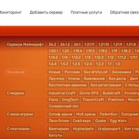
Мониторинг
Добавить сервер
Платные услуги
Обратная связ
Сервера Майнкрафт
26.2
26.1.2
26.1
1.21.11
1.21.10
1.21.9
1.21.8
1.20.1
1.20
1.19.4
1.19.3
1.19.2
1.19
1.18.2
1.1
1.14.2
1.14
1.13.2
1.13
1.12.2
1.12
1.11.2
1.11.1
1.6.4
1.5.2
1.2.5
1.2.4
1.2.2
1.1
1.0
Основное
Новые
Русские
Без WhiteList
Экономика
P
Лаунчер
Кланы
Выживание
Без дюпа
Дюп
Бесплатная админка
Без регистрации
С боль
С модами
Industrial Craft
Divine RPG
Buildcraft
Forestr
Flans
GregTech
ThaumCraft
Pixelmon
Mocre
Сумеречный лес
С мини играми
Сплиф арена
Моб арена
Пейнтбол
Голодные
Лаки блоки
Скай варс
Quake
Egg Wars
С плагинами
Вампиризм
Hypixelpets
Uralpassport
Кит ста
Батуты