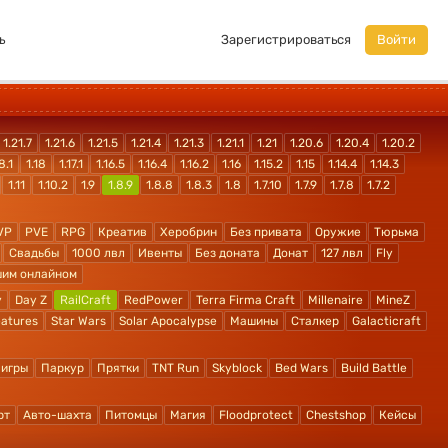
ь
Зарегистрироваться
Войти
1.21.7
1.21.6
1.21.5
1.21.4
1.21.3
1.21.1
1.21
1.20.6
1.20.4
1.20.2
8.1
1.18
1.17.1
1.16.5
1.16.4
1.16.2
1.16
1.15.2
1.15
1.14.4
1.14.3
1.11
1.10.2
1.9
1.8.9
1.8.8
1.8.3
1.8
1.7.10
1.7.9
1.7.8
1.7.2
VP
PVE
RPG
Креатив
Херобрин
Без привата
Оружие
Тюрьма
Свадьбы
1000 лвл
Ивенты
Без доната
Донат
127 лвл
Fly
шим онлайном
y
Day Z
RailCraft
RedPower
Terra Firma Craft
Millenaire
MineZ
atures
Star Wars
Solar Apocalypse
Машины
Сталкер
Galacticraft
 игры
Паркур
Прятки
TNT Run
Skyblock
Bed Wars
Build Battle
рт
Авто-шахта
Питомцы
Магия
Floodprotect
Chestshop
Кейсы