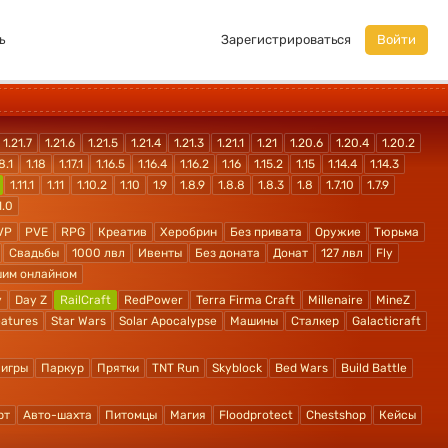
ь
Зарегистрироваться
Войти
1.21.7
1.21.6
1.21.5
1.21.4
1.21.3
1.21.1
1.21
1.20.6
1.20.4
1.20.2
8.1
1.18
1.17.1
1.16.5
1.16.4
1.16.2
1.16
1.15.2
1.15
1.14.4
1.14.3
1.11.1
1.11
1.10.2
1.10
1.9
1.8.9
1.8.8
1.8.3
1.8
1.7.10
1.7.9
1.0
VP
PVE
RPG
Креатив
Херобрин
Без привата
Оружие
Тюрьма
Свадьбы
1000 лвл
Ивенты
Без доната
Донат
127 лвл
Fly
шим онлайном
y
Day Z
RailCraft
RedPower
Terra Firma Craft
Millenaire
MineZ
atures
Star Wars
Solar Apocalypse
Машины
Сталкер
Galacticraft
 игры
Паркур
Прятки
TNT Run
Skyblock
Bed Wars
Build Battle
рт
Авто-шахта
Питомцы
Магия
Floodprotect
Chestshop
Кейсы