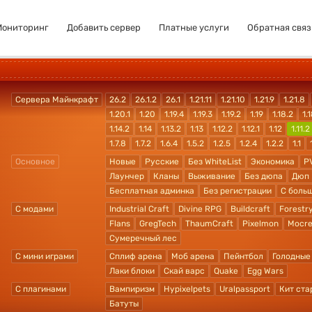
Мониторинг
Добавить сервер
Платные услуги
Обратная связ
Сервера Майнкрафт
26.2
26.1.2
26.1
1.21.11
1.21.10
1.21.9
1.21.8
1.20.1
1.20
1.19.4
1.19.3
1.19.2
1.19
1.18.2
1.1
1.14.2
1.14
1.13.2
1.13
1.12.2
1.12.1
1.12
1.11.2
1.7.8
1.7.2
1.6.4
1.5.2
1.2.5
1.2.4
1.2.2
1.1
Основное
Новые
Русские
Без WhiteList
Экономика
P
Лаунчер
Кланы
Выживание
Без дюпа
Дюп
Бесплатная админка
Без регистрации
С боль
С модами
Industrial Craft
Divine RPG
Buildcraft
Forestr
Flans
GregTech
ThaumCraft
Pixelmon
Mocre
Сумеречный лес
С мини играми
Сплиф арена
Моб арена
Пейнтбол
Голодные
Лаки блоки
Скай варс
Quake
Egg Wars
С плагинами
Вампиризм
Hypixelpets
Uralpassport
Кит ста
Батуты