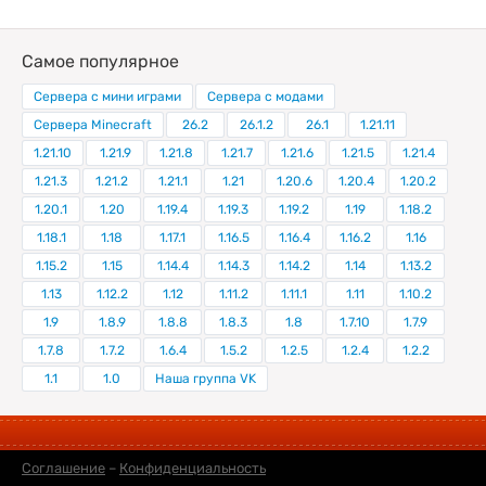
Самое популярное
Сервера с мини играми
Сервера с модами
Сервера Minecraft
26.2
26.1.2
26.1
1.21.11
1.21.10
1.21.9
1.21.8
1.21.7
1.21.6
1.21.5
1.21.4
1.21.3
1.21.2
1.21.1
1.21
1.20.6
1.20.4
1.20.2
1.20.1
1.20
1.19.4
1.19.3
1.19.2
1.19
1.18.2
1.18.1
1.18
1.17.1
1.16.5
1.16.4
1.16.2
1.16
1.15.2
1.15
1.14.4
1.14.3
1.14.2
1.14
1.13.2
1.13
1.12.2
1.12
1.11.2
1.11.1
1.11
1.10.2
1.9
1.8.9
1.8.8
1.8.3
1.8
1.7.10
1.7.9
1.7.8
1.7.2
1.6.4
1.5.2
1.2.5
1.2.4
1.2.2
1.1
1.0
Наша группа VK
Соглашение
–
Конфиденциальность