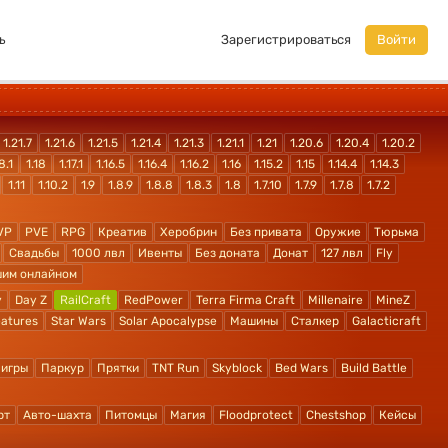
ь
Зарегистрироваться
Войти
1.21.7
1.21.6
1.21.5
1.21.4
1.21.3
1.21.1
1.21
1.20.6
1.20.4
1.20.2
8.1
1.18
1.17.1
1.16.5
1.16.4
1.16.2
1.16
1.15.2
1.15
1.14.4
1.14.3
1.11
1.10.2
1.9
1.8.9
1.8.8
1.8.3
1.8
1.7.10
1.7.9
1.7.8
1.7.2
VP
PVE
RPG
Креатив
Херобрин
Без привата
Оружие
Тюрьма
Свадьбы
1000 лвл
Ивенты
Без доната
Донат
127 лвл
Fly
шим онлайном
y
Day Z
RailCraft
RedPower
Terra Firma Craft
Millenaire
MineZ
atures
Star Wars
Solar Apocalypse
Машины
Сталкер
Galacticraft
 игры
Паркур
Прятки
TNT Run
Skyblock
Bed Wars
Build Battle
рт
Авто-шахта
Питомцы
Магия
Floodprotect
Chestshop
Кейсы