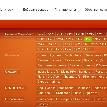
Мониторинг
Добавить сервер
Платные услуги
Обратная связ
Сервера Майнкрафт
26.2
26.1.2
26.1
1.21.11
1.21.10
1.21.9
1.21.8
1.20.1
1.20
1.19.4
1.19.3
1.19.2
1.19
1.18.2
1.1
1.14.2
1.14
1.13.2
1.13
1.12.2
1.12
1.11.2
1.11.1
1.6.4
1.5.2
1.2.5
1.2.4
1.2.2
1.1
1.0
Основное
Новые
Русские
Без WhiteList
Экономика
P
Лаунчер
Кланы
Выживание
Без дюпа
Дюп
Бесплатная админка
Без регистрации
С боль
С модами
Industrial Craft
Divine RPG
Buildcraft
Forestr
Flans
GregTech
ThaumCraft
Pixelmon
Mocre
Сумеречный лес
С мини играми
Сплиф арена
Моб арена
Пейнтбол
Голодные
Лаки блоки
Скай варс
Quake
Egg Wars
С плагинами
Вампиризм
Hypixelpets
Uralpassport
Кит ста
Батуты