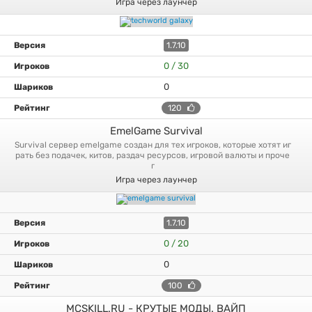
Игра через лаунчер
1.7.10
0 / 30
0
120
EmelGame Survival
survival сервер emelgame создан для тех игроков, которые хотят иг
рать без подачек, китов, раздач ресурсов, игровой валюты и проче
г
Игра через лаунчер
1.7.10
0 / 20
0
100
MCSKILL.RU - КРУТЫЕ МОДЫ. ВАЙП