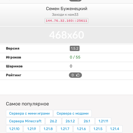
Семен Буженецкий
заходи к нам33
144.76.32.103::25611
1.5.2
0 / 55
0
0
Самое популярное
Сервера с мини играми
Сервера с модами
Сервера Minecraft
26.2
26.1.2
26.1
1.21.11
1.21.10
1.21.9
1.21.8
1.21.7
1.21.6
1.21.5
1.21.4