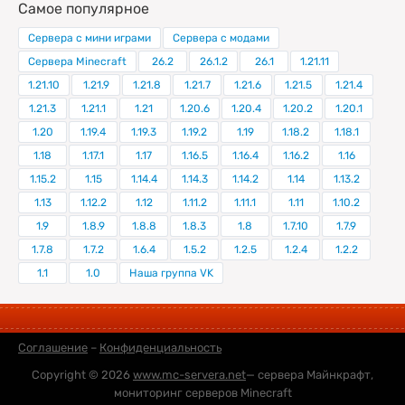
Самое популярное
Сервера с мини играми
Сервера с модами
Сервера Minecraft
26.2
26.1.2
26.1
1.21.11
1.21.10
1.21.9
1.21.8
1.21.7
1.21.6
1.21.5
1.21.4
1.21.3
1.21.1
1.21
1.20.6
1.20.4
1.20.2
1.20.1
1.20
1.19.4
1.19.3
1.19.2
1.19
1.18.2
1.18.1
1.18
1.17.1
1.17
1.16.5
1.16.4
1.16.2
1.16
1.15.2
1.15
1.14.4
1.14.3
1.14.2
1.14
1.13.2
1.13
1.12.2
1.12
1.11.2
1.11.1
1.11
1.10.2
1.9
1.8.9
1.8.8
1.8.3
1.8
1.7.10
1.7.9
1.7.8
1.7.2
1.6.4
1.5.2
1.2.5
1.2.4
1.2.2
1.1
1.0
Наша группа VK
Соглашение
–
Конфиденциальность
Copyright © 2026
www.mc-servera.net
— сервера Майнкрафт,
мониторинг серверов Minecraft