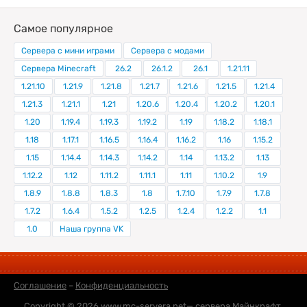
Самое популярное
Сервера с мини играми
Сервера с модами
Сервера Minecraft
26.2
26.1.2
26.1
1.21.11
1.21.10
1.21.9
1.21.8
1.21.7
1.21.6
1.21.5
1.21.4
1.21.3
1.21.1
1.21
1.20.6
1.20.4
1.20.2
1.20.1
1.20
1.19.4
1.19.3
1.19.2
1.19
1.18.2
1.18.1
1.18
1.17.1
1.16.5
1.16.4
1.16.2
1.16
1.15.2
1.15
1.14.4
1.14.3
1.14.2
1.14
1.13.2
1.13
1.12.2
1.12
1.11.2
1.11.1
1.11
1.10.2
1.9
1.8.9
1.8.8
1.8.3
1.8
1.7.10
1.7.9
1.7.8
1.7.2
1.6.4
1.5.2
1.2.5
1.2.4
1.2.2
1.1
1.0
Наша группа VK
Соглашение
–
Конфиденциальность
Copyright © 2026
www.mc-servera.net
— сервера Майнкрафт,