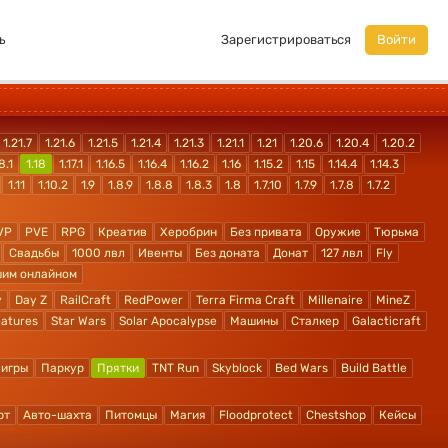
ь
Зарегистрироваться
Войти
1.21.7
1.21.6
1.21.5
1.21.4
1.21.3
1.21.1
1.21
1.20.6
1.20.4
1.20.2
8.1
1.18
1.17.1
1.16.5
1.16.4
1.16.2
1.16
1.15.2
1.15
1.14.4
1.14.3
1.11
1.10.2
1.9
1.8.9
1.8.8
1.8.3
1.8
1.7.10
1.7.9
1.7.8
1.7.2
VP
PVE
RPG
Креатив
Херобрин
Без привата
Оружие
Тюрьма
Свадьбы
1000 лвл
Ивенты
Без доната
Донат
127 лвл
Fly
шим онлайном
y
Day Z
RailCraft
RedPower
Terra Firma Craft
Millenaire
MineZ
atures
Star Wars
Solar Apocalypse
Машины
Сталкер
Galacticraft
 игры
Паркур
Прятки
TNT Run
Skyblock
Bed Wars
Build Battle
рт
Авто-шахта
Питомцы
Магия
Floodprotect
Chestshop
Кейсы