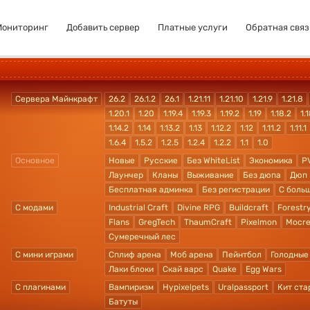
Мониторинг
Добавить сервер
Платные услуги
Обратная связ
Сервера Майнкрафт
26.2
26.1.2
26.1
1.21.11
1.21.10
1.21.9
1.21.8
1.20.1
1.20
1.19.4
1.19.3
1.19.2
1.19
1.18.2
1.1
1.14.2
1.14
1.13.2
1.13
1.12.2
1.12
1.11.2
1.11.1
1.6.4
1.5.2
1.2.5
1.2.4
1.2.2
1.1
1.0
Основное
Новые
Русские
Без WhiteList
Экономика
P
Лаунчер
Кланы
Выживание
Без дюпа
Дюп
Бесплатная админка
Без регистрации
С боль
С модами
Industrial Craft
Divine RPG
Buildcraft
Forestr
Flans
GregTech
ThaumCraft
Pixelmon
Mocre
Сумеречный лес
С мини играми
Сплиф арена
Моб арена
Пейнтбол
Голодные
Лаки блоки
Скай варс
Quake
Egg Wars
С плагинами
Вампиризм
Hypixelpets
Uralpassport
Кит ста
Батуты