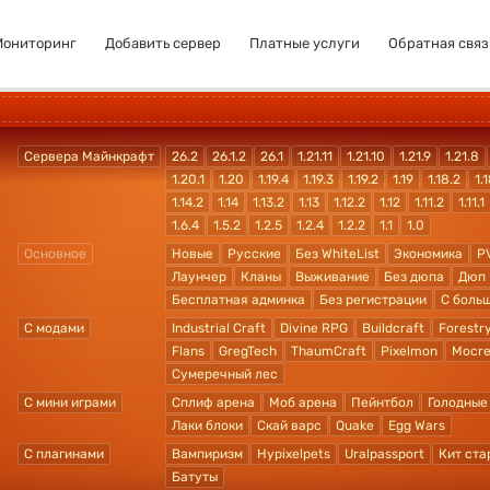
Мониторинг
Добавить сервер
Платные услуги
Обратная связ
Сервера Майнкрафт
26.2
26.1.2
26.1
1.21.11
1.21.10
1.21.9
1.21.8
1.20.1
1.20
1.19.4
1.19.3
1.19.2
1.19
1.18.2
1.1
1.14.2
1.14
1.13.2
1.13
1.12.2
1.12
1.11.2
1.11.1
1.6.4
1.5.2
1.2.5
1.2.4
1.2.2
1.1
1.0
Основное
Новые
Русские
Без WhiteList
Экономика
P
Лаунчер
Кланы
Выживание
Без дюпа
Дюп
Бесплатная админка
Без регистрации
С боль
С модами
Industrial Craft
Divine RPG
Buildcraft
Forestr
Flans
GregTech
ThaumCraft
Pixelmon
Mocre
Сумеречный лес
С мини играми
Сплиф арена
Моб арена
Пейнтбол
Голодные
Лаки блоки
Скай варс
Quake
Egg Wars
С плагинами
Вампиризм
Hypixelpets
Uralpassport
Кит ста
Батуты