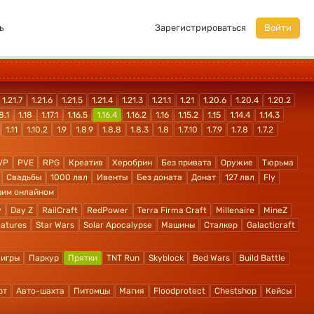
ь
Зарегистрироваться
Войти
1.21.7
1.21.6
1.21.5
1.21.4
1.21.3
1.21.1
1.21
1.20.6
1.20.4
1.20.2
8.1
1.18
1.17.1
1.16.5
1.16.4
1.16.2
1.16
1.15.2
1.15
1.14.4
1.14.3
1.11
1.10.2
1.9
1.8.9
1.8.8
1.8.3
1.8
1.7.10
1.7.9
1.7.8
1.7.2
VP
PVE
RPG
Креатив
Херобрин
Без привата
Оружие
Тюрьма
Свадьбы
1000 лвл
Ивенты
Без доната
Донат
127 лвл
Fly
шим онлайном
y
Day Z
RailCraft
RedPower
Terra Firma Craft
Millenaire
MineZ
atures
Star Wars
Solar Apocalypse
Машины
Сталкер
Galacticraft
 игры
Паркур
Прятки
TNT Run
Skyblock
Bed Wars
Build Battle
рт
Авто-шахта
Питомцы
Магия
Floodprotect
Chestshop
Кейсы