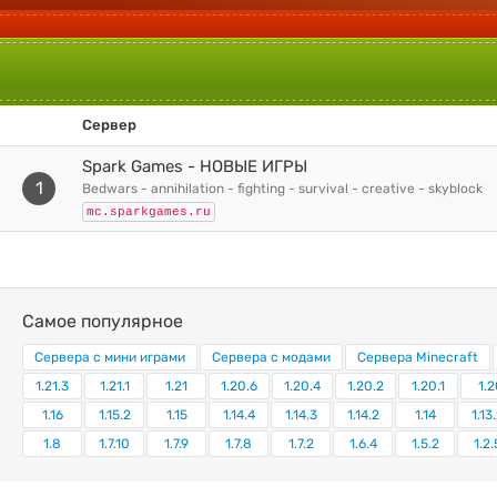
Сервер
Spark Games - НОВЫЕ ИГРЫ
1
bedwars - annihilation - fighting - survival - creative - skyblock
mc.sparkgames.ru
Самое популярное
Сервера с мини играми
Сервера с модами
Сервера Minecraft
1.21.3
1.21.1
1.21
1.20.6
1.20.4
1.20.2
1.20.1
1.2
1.16
1.15.2
1.15
1.14.4
1.14.3
1.14.2
1.14
1.13
1.8
1.7.10
1.7.9
1.7.8
1.7.2
1.6.4
1.5.2
1.2.