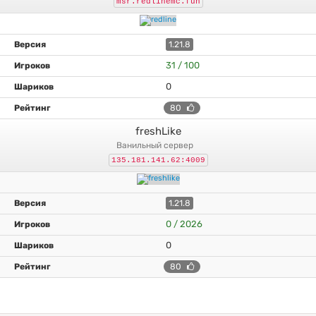
msr.redlinemc.fun
1.21.8
31 / 100
0
80
freshLike
ванильный сервер
135.181.141.62:4009
1.21.8
0 / 2026
0
80