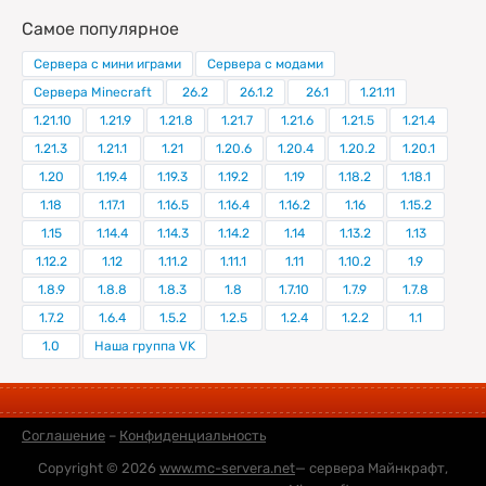
Самое популярное
Сервера с мини играми
Сервера с модами
Сервера Minecraft
26.2
26.1.2
26.1
1.21.11
1.21.10
1.21.9
1.21.8
1.21.7
1.21.6
1.21.5
1.21.4
1.21.3
1.21.1
1.21
1.20.6
1.20.4
1.20.2
1.20.1
1.20
1.19.4
1.19.3
1.19.2
1.19
1.18.2
1.18.1
1.18
1.17.1
1.16.5
1.16.4
1.16.2
1.16
1.15.2
1.15
1.14.4
1.14.3
1.14.2
1.14
1.13.2
1.13
1.12.2
1.12
1.11.2
1.11.1
1.11
1.10.2
1.9
1.8.9
1.8.8
1.8.3
1.8
1.7.10
1.7.9
1.7.8
1.7.2
1.6.4
1.5.2
1.2.5
1.2.4
1.2.2
1.1
1.0
Наша группа VK
Соглашение
–
Конфиденциальность
Copyright © 2026
www.mc-servera.net
— сервера Майнкрафт,