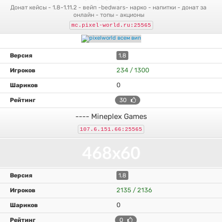
донат кейсы - 1.8-1.11.2 - вейп -bedwars- нарко - напитки - донат за
онлайн - топы - акционы
mc.pixel-world.ru:25565
1.8
234 / 1300
0
30
---- Mineplex Games
107.6.151.66:25565
1.8
2135 / 2136
0
0