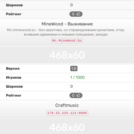
0
0
MineWood - Выживание
mc.minewood.su - без креатива, со справедливыми донатами, отзы
вчивыми админами и новыми плюшками. заходи
Mc.MineWood.Su
1.8
1 / 1000
0
0
Craftmusic
178.32.225.121:0000