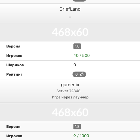
GriefLand
1.8
40 / 500
0
0
gamenix
server 72848
Игра через лаунчер
1.8
9 / 1000