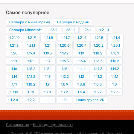
Самое популярное
Сервера с мини играми
Сервера с модами
Сервера Minecraft
26.2
26.1.2
26.1
1.21.11
1.21.10
1.21.9
1.21.8
1.21.7
1.21.6
1.21.5
1.21.4
1.21.3
1.21.1
1.21
1.20.6
1.20.4
1.20.2
1.20.1
1.20
1.19.4
1.19.3
1.19.2
1.19
1.18.2
1.18.1
1.18
1.17.1
1.17
1.16.5
1.16.4
1.16.3
1.16.2
1.16
1.15.2
1.15.1
1.15
1.14.4
1.14.3
1.14.2
1.14
1.13.2
1.13
1.12.2
1.12
1.11.2
1.11.1
1.11
1.10.2
1.9
1.8.9
1.8.8
1.8.3
1.8
1.7.10
1.7.9
1.7.8
1.7.2
1.6.4
1.5.2
1.2.5
1.2.4
1.2.2
1.1
1.0
Наша группа VK
Соглашение
–
Конфиденциальность
Copyright © 2026
www.mc-servera.net
— сервера Майнкрафт,