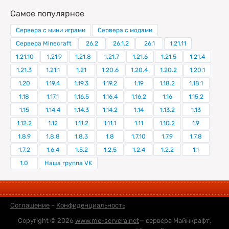
Самое популярное
Сервера с мини играми
Сервера с модами
Сервера Minecraft
26.2
26.1.2
26.1
1.21.11
1.21.10
1.21.9
1.21.8
1.21.7
1.21.6
1.21.5
1.21.4
1.21.3
1.21.1
1.21
1.20.6
1.20.4
1.20.2
1.20.1
1.20
1.19.4
1.19.3
1.19.2
1.19
1.18.2
1.18.1
1.18
1.17.1
1.16.5
1.16.4
1.16.2
1.16
1.15.2
1.15
1.14.4
1.14.3
1.14.2
1.14
1.13.2
1.13
1.12.2
1.12
1.11.2
1.11.1
1.11
1.10.2
1.9
1.8.9
1.8.8
1.8.3
1.8
1.7.10
1.7.9
1.7.8
1.7.2
1.6.4
1.5.2
1.2.5
1.2.4
1.2.2
1.1
1.0
Наша группа VK
Соглашение
–
Конфиденциальность
Copyright © 2026
www.mc-servera.net
— сервера Майнкрафт,