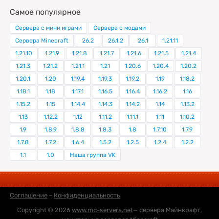
Самое популярное
Сервера с мини играми
Сервера с модами
Сервера Minecraft
26.2
26.1.2
26.1
1.21.11
1.21.10
1.21.9
1.21.8
1.21.7
1.21.6
1.21.5
1.21.4
1.21.3
1.21.2
1.21.1
1.21
1.20.6
1.20.4
1.20.2
1.20.1
1.20
1.19.4
1.19.3
1.19.2
1.19
1.18.2
1.18.1
1.18
1.17.1
1.16.5
1.16.4
1.16.2
1.16
1.15.2
1.15
1.14.4
1.14.3
1.14.2
1.14
1.13.2
1.13
1.12.2
1.12
1.11.2
1.11.1
1.11
1.10.2
1.9
1.8.9
1.8.8
1.8.3
1.8
1.7.10
1.7.9
1.7.8
1.7.2
1.6.4
1.5.2
1.2.5
1.2.4
1.2.2
1.1
1.0
Наша группа VK
Соглашение
–
Конфиденциальность
Copyright © 2026
www.mc-servera.net
— сервера Майнкрафт,