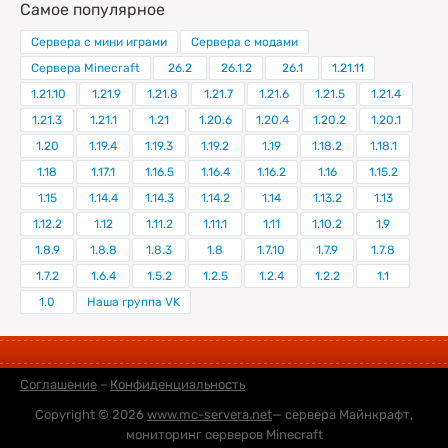
Самое популярное
Сервера с мини играми
Сервера с модами
Сервера Minecraft
26.2
26.1.2
26.1
1.21.11
1.21.10
1.21.9
1.21.8
1.21.7
1.21.6
1.21.5
1.21.4
1.21.3
1.21.1
1.21
1.20.6
1.20.4
1.20.2
1.20.1
1.20
1.19.4
1.19.3
1.19.2
1.19
1.18.2
1.18.1
1.18
1.17.1
1.16.5
1.16.4
1.16.2
1.16
1.15.2
1.15
1.14.4
1.14.3
1.14.2
1.14
1.13.2
1.13
1.12.2
1.12
1.11.2
1.11.1
1.11
1.10.2
1.9
1.8.9
1.8.8
1.8.3
1.8
1.7.10
1.7.9
1.7.8
1.7.2
1.6.4
1.5.2
1.2.5
1.2.4
1.2.2
1.1
1.0
Наша группа VK
Соглашение
–
Конфиденциальность
Copyright © 2026
www.mc-servera.net
— сервера Майнкрафт,
мониторинг серверов Minecraft