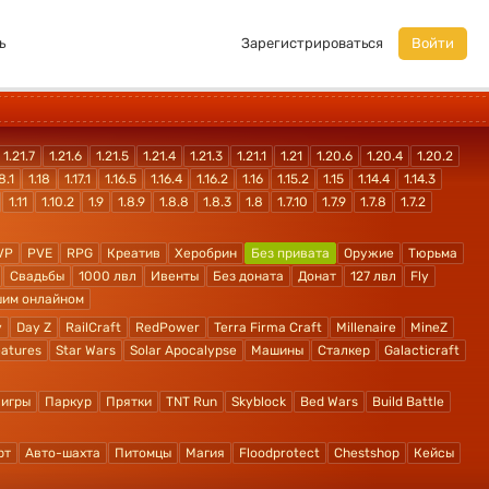
ь
Зарегистрироваться
Войти
1.21.7
1.21.6
1.21.5
1.21.4
1.21.3
1.21.1
1.21
1.20.6
1.20.4
1.20.2
8.1
1.18
1.17.1
1.16.5
1.16.4
1.16.2
1.16
1.15.2
1.15
1.14.4
1.14.3
1.11
1.10.2
1.9
1.8.9
1.8.8
1.8.3
1.8
1.7.10
1.7.9
1.7.8
1.7.2
VP
PVE
RPG
Креатив
Херобрин
Без привата
Оружие
Тюрьма
Свадьбы
1000 лвл
Ивенты
Без доната
Донат
127 лвл
Fly
шим онлайном
y
Day Z
RailCraft
RedPower
Terra Firma Craft
Millenaire
MineZ
atures
Star Wars
Solar Apocalypse
Машины
Сталкер
Galacticraft
 игры
Паркур
Прятки
TNT Run
Skyblock
Bed Wars
Build Battle
рт
Авто-шахта
Питомцы
Магия
Floodprotect
Chestshop
Кейсы