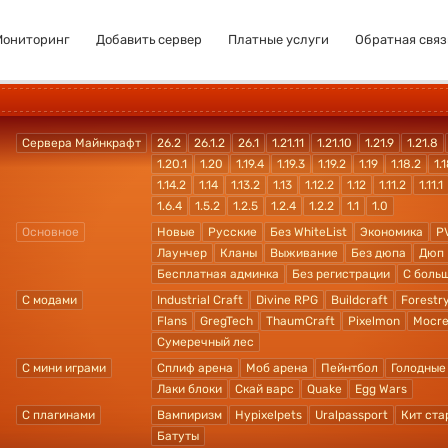
Мониторинг
Добавить сервер
Платные услуги
Обратная связ
Сервера Майнкрафт
26.2
26.1.2
26.1
1.21.11
1.21.10
1.21.9
1.21.8
1.20.1
1.20
1.19.4
1.19.3
1.19.2
1.19
1.18.2
1.1
1.14.2
1.14
1.13.2
1.13
1.12.2
1.12
1.11.2
1.11.1
1.6.4
1.5.2
1.2.5
1.2.4
1.2.2
1.1
1.0
Основное
Новые
Русские
Без WhiteList
Экономика
P
Лаунчер
Кланы
Выживание
Без дюпа
Дюп
Бесплатная админка
Без регистрации
С боль
С модами
Industrial Craft
Divine RPG
Buildcraft
Forestr
Flans
GregTech
ThaumCraft
Pixelmon
Mocre
Сумеречный лес
С мини играми
Сплиф арена
Моб арена
Пейнтбол
Голодные
Лаки блоки
Скай варс
Quake
Egg Wars
С плагинами
Вампиризм
Hypixelpets
Uralpassport
Кит ста
Батуты