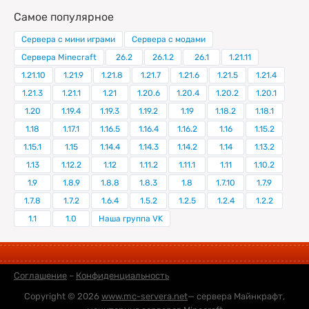
Самое популярное
Сервера с мини играми
Сервера с модами
Сервера Minecraft
26.2
26.1.2
26.1
1.21.11
1.21.10
1.21.9
1.21.8
1.21.7
1.21.6
1.21.5
1.21.4
1.21.3
1.21.1
1.21
1.20.6
1.20.4
1.20.2
1.20.1
1.20
1.19.4
1.19.3
1.19.2
1.19
1.18.2
1.18.1
1.18
1.17.1
1.16.5
1.16.4
1.16.2
1.16
1.15.2
1.15.1
1.15
1.14.4
1.14.3
1.14.2
1.14
1.13.2
1.13
1.12.2
1.12
1.11.2
1.11.1
1.11
1.10.2
1.9
1.8.9
1.8.8
1.8.3
1.8
1.7.10
1.7.9
1.7.8
1.7.2
1.6.4
1.5.2
1.2.5
1.2.4
1.2.2
1.1
1.0
Наша группа VK
Соглашение
–
Конфиденциальность
Copyright © 2026
www.mc-servera.net
— сервера Майнкрафт,