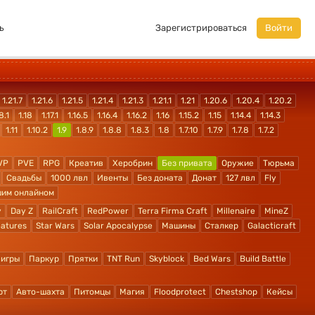
ь
Зарегистрироваться
Войти
1.21.7
1.21.6
1.21.5
1.21.4
1.21.3
1.21.1
1.21
1.20.6
1.20.4
1.20.2
8.1
1.18
1.17.1
1.16.5
1.16.4
1.16.2
1.16
1.15.2
1.15
1.14.4
1.14.3
1.11
1.10.2
1.9
1.8.9
1.8.8
1.8.3
1.8
1.7.10
1.7.9
1.7.8
1.7.2
VP
PVE
RPG
Креатив
Херобрин
Без привата
Оружие
Тюрьма
Свадьбы
1000 лвл
Ивенты
Без доната
Донат
127 лвл
Fly
шим онлайном
y
Day Z
RailCraft
RedPower
Terra Firma Craft
Millenaire
MineZ
atures
Star Wars
Solar Apocalypse
Машины
Сталкер
Galacticraft
 игры
Паркур
Прятки
TNT Run
Skyblock
Bed Wars
Build Battle
рт
Авто-шахта
Питомцы
Магия
Floodprotect
Chestshop
Кейсы