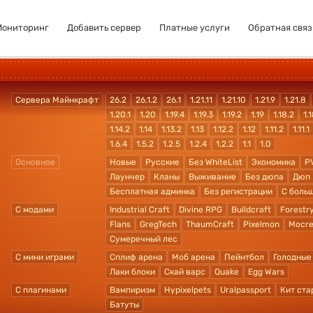
Мониторинг
Добавить сервер
Платные услуги
Обратная связ
Сервера Майнкрафт
26.2
26.1.2
26.1
1.21.11
1.21.10
1.21.9
1.21.8
1.20.1
1.20
1.19.4
1.19.3
1.19.2
1.19
1.18.2
1.1
1.14.2
1.14
1.13.2
1.13
1.12.2
1.12
1.11.2
1.11.1
1.6.4
1.5.2
1.2.5
1.2.4
1.2.2
1.1
1.0
Основное
Новые
Русские
Без WhiteList
Экономика
P
Лаунчер
Кланы
Выживание
Без дюпа
Дюп
Бесплатная админка
Без регистрации
С боль
С модами
Industrial Craft
Divine RPG
Buildcraft
Forestr
Flans
GregTech
ThaumCraft
Pixelmon
Mocre
Сумеречный лес
С мини играми
Сплиф арена
Моб арена
Пейнтбол
Голодные
Лаки блоки
Скай варс
Quake
Egg Wars
С плагинами
Вампиризм
Hypixelpets
Uralpassport
Кит ста
Батуты