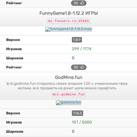
30
FunnyGame1.8-1.12.2 ИГРЫ
mc.funserv.ru:25565
1.8.9
299 / 1774
0
30
GodMine.fun
ip kl.godmine.fun открылась новая анархия 1.20 с уникальными пред
метами, все предметы из донат шопа можно скрафтить
mcs.godmine.fun
1.16.5
157 / 5000
0