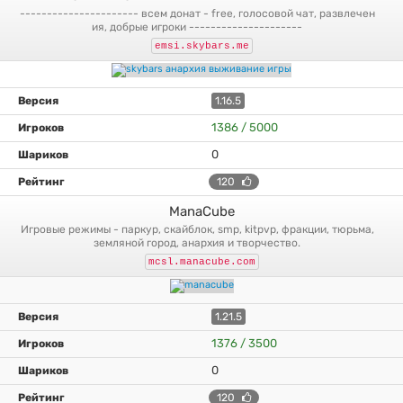
---------------------- всем донат - free, голосовой чат, развлечен
ия, добрые игроки ---------------------
emsi.skybars.me
1.16.5
1386 / 5000
0
120
ManaCube
игровые режимы - паркур, скайблок, smp, kitpvp, фракции, тюрьма,
земляной город, анархия и творчество.
mcsl.manacube.com
1.21.5
1376 / 3500
0
120