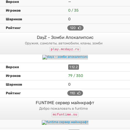
—
0 / 35
0
120
DayZ - Зомби Апокалипсис
оружия, самолеты, автомобили, кланы, зомби
play.mcdayz.ru
1.12.2
79 / 350
0
110
FUNTIME сервер майнкрафт
добро пожаловать в funtime
mcfuntime.su