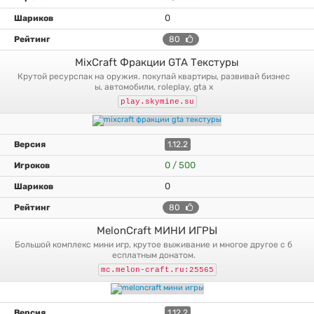
0
80
MixCraft Фракции GTA Текстуры
крутой ресурспак на оружия. покупай квартиры, развивай бизнес
ы, автомобили, roleplay, gta x
play.skymine.su
1.12.2
0 / 500
0
80
MelonCraft МИНИ ИГРЫ
большой комплекс мини игр, крутое выживание и многое другое с б
есплатным донатом.
mc.melon-craft.ru:25565
1.12.2