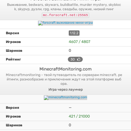
выживание, bedwars, skywars, buildbattle, murder mystery, skybloc
k, skypvp, дуэли, rpg, кланы, свадьбы, оружие, низкий пинг
mc.forscraft.net:25565
1.12.2
4607 / 4807
0
30
MinecraftMonitoring.com
minecraftmonitoring - твой путеводитель по серверам minecraft. ре
йтинги, разнообразие и приключения ждут на этой платформе выб
ора.
Игра через лаунчер
—
421 / 21000
0