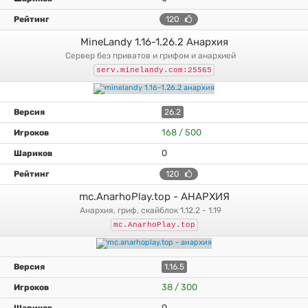
120
MineLandy 1.16-1.26.2 Анархия
сервер без приватов и грифом и анархией
serv.minelandy.com:25565
26.2
168 / 500
0
120
mc.AnarhoPlay.top - АНАРХИЯ
анархия, гриф, скайблок 1.12.2 - 1.19
mc.AnarhoPlay.top
1.16.5
38 / 300
0