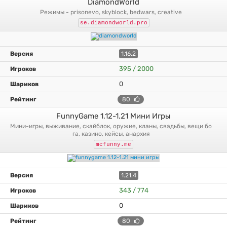
DiamondWorld
режимы - prisonevo, skyblock, bedwars, creative
se.diamondworld.pro
1.16.2
395 / 2000
0
80
FunnyGame 1.12-1.21 Мини Игры
мини-игры, выживание, скайблок, оружие, кланы, свадьбы, вещи бо
га, казино, кейсы, анархия
mcfunny.me
1.21.4
343 / 774
0
80