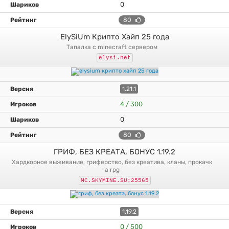
0
80
ElySiUm Крипто Хайп 25 года
тапалка с minecraft сервером
elysi.net
1.21.1
4 / 300
0
80
ГРИФ, БЕЗ КРЕАТА, БОНУС 1.19.2
хардкорное выживание, гриферство, без креатива, кланы, прокачк
а rpg
MC.SKYMINE.SU:25565
1.19.2
0 / 500