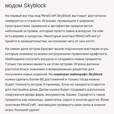
модом Skyblock
На первый взгляд мод MineCraft SkyBlock выглядит достаточно
невероятно и странно. Игрокам, привыкшим к широким
пространствам, сражения и артефактам предлагается
небольшой островок, который просто завис в воздухе. На нём
есть дерево и сундучок. Некоторые знатоки MineCraft могут
прийти в замешательство, не понимая чего от них хотят.
На самом деле остров бросает вызов подлинным мастерам игры,
которые знакомы со всеми хитроумными правилами крафтинга.
Необходимо получать ресурсы и создавать новые предметы.
Только так можно выжить на этом острове. Игроки должны
располагаться знаниями о всевозможных рецептах для
получения новых изделий. На
серверах майнкрафт Skyblock
нужно сделать более 80 достижений и только тогда можно
будет покинуть остров. К примеру, блок из лазурита сгодится
для постройки дома. Далее нужно будет создавать различные
сооружения вроде ферм, монументов, башен. Скрафтить такие
предметы как ножницы, зажигалка, седло и многие другие. Всем
знатокам MineCraft , желающим проверить свои силы в знании
игры, большой удачи!