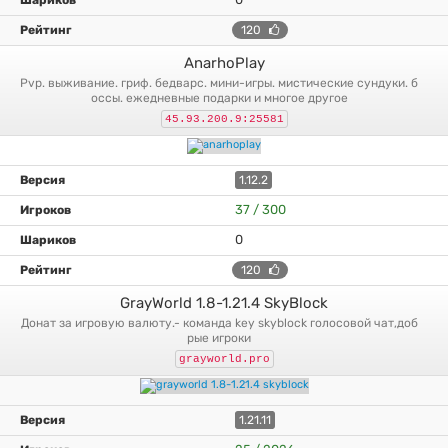
120
AnarhoPlay
pvp. выживание. гриф. бедварс. мини-игры. мистические сундуки. б
оссы. ежедневные подарки и многое другое
45.93.200.9:25581
1.12.2
37 / 300
0
120
GrayWorld 1.8-1.21.4 SkyBlock
донат за игровую валюту.- команда key skyblock голосовой чат,доб
рые игроки
grayworld.pro
1.21.11