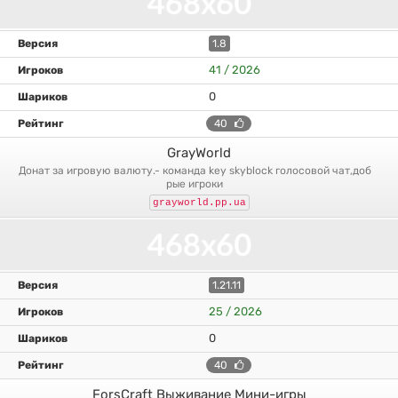
1.8
41 / 2026
0
40
GrayWorld
донат за игровую валюту.- команда key skyblock голосовой чат,доб
рые игроки
grayworld.pp.ua
1.21.11
25 / 2026
0
40
ForsCraft Выживание Мини-игры