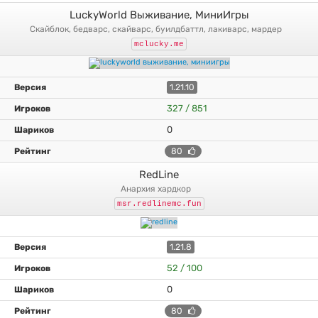
LuckyWorld Выживание, МиниИгры
скайблок, бедварс, скайварс, буилдбаттл, лакиварс, мардер
mclucky.me
1.21.10
327 / 851
0
80
RedLine
анархия хардкор
msr.redlinemc.fun
1.21.8
52 / 100
0
80