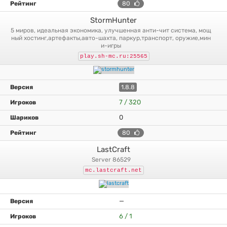
80
StormHunter
5 миров, идеальная экономика, улучшенная анти-чит система, мощ
ный хостинг,артефакты,авто-шахта, паркур,транспорт, оружие,мин
и-игры
play.sh-mc.ru:25565
1.8.8
7 / 320
0
80
LastCraft
server 86529
mc.lastcraft.net
—
6 / 1