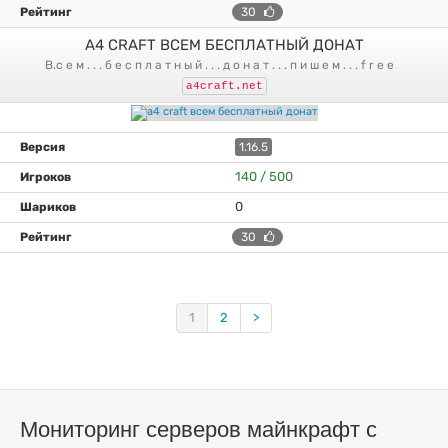
30
A4 CRAFT ВСЕМ БЕСПЛАТНЫЙ ДОНАТ
в.с е м . . . б е с п л а т н ы й . . . д о н а т . . . п и ш е м . . . f r e e
a4craft.net
1.16.5
140 / 500
0
30
1
2
>
Мониторинг серверов майнкрафт с