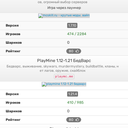
ов, огромный выбор серверов
Игра через лаунчер
1.7.10
474 / 2284
0
80
PlayMine 1.12-1.21 БедВарс
бедварс, выживание, skywars, murdermystery, buildbattle, кланы, н
ет лагов, оружие, скайблок
playmc.me
1.21.4
410 / 985
0
80