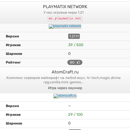
PLAYMATIX NETWORK
у нас игровые миры 1.21
mc.playmatix.net
1.21.11
39 / 500
0
80
AtomCraft.ru
комплекс серверов майнкрафт на любой вкус. hi-tech,magic,divine
rpg,vanilla,mini-games...
Игра через лаунчер
—
29 / 100
0