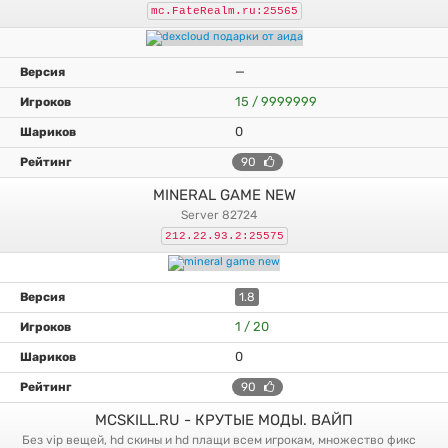
mc.FateRealm.ru:25565
—
15 / 9999999
0
90
MINERAL GAME NEW
server 82724
212.22.93.2:25575
1.8
1 / 20
0
90
MCSKILL.RU - КРУТЫЕ МОДЫ. ВАЙП
без vip вещей, hd скины и hd плащи всем игрокам, множество фикс