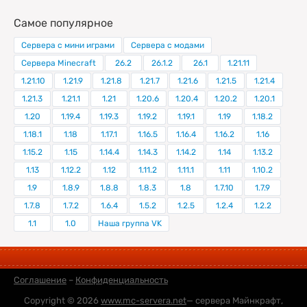
Самое популярное
Сервера с мини играми
Сервера с модами
Сервера Minecraft
26.2
26.1.2
26.1
1.21.11
1.21.10
1.21.9
1.21.8
1.21.7
1.21.6
1.21.5
1.21.4
1.21.3
1.21.1
1.21
1.20.6
1.20.4
1.20.2
1.20.1
1.20
1.19.4
1.19.3
1.19.2
1.19.1
1.19
1.18.2
1.18.1
1.18
1.17.1
1.16.5
1.16.4
1.16.2
1.16
1.15.2
1.15
1.14.4
1.14.3
1.14.2
1.14
1.13.2
1.13
1.12.2
1.12
1.11.2
1.11.1
1.11
1.10.2
1.9
1.8.9
1.8.8
1.8.3
1.8
1.7.10
1.7.9
1.7.8
1.7.2
1.6.4
1.5.2
1.2.5
1.2.4
1.2.2
1.1
1.0
Наша группа VK
Соглашение
–
Конфиденциальность
Copyright © 2026
www.mc-servera.net
— сервера Майнкрафт,