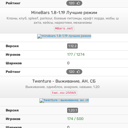
120
MineBars 1.8-1.19 Лучшие режим
кланы, клуб, spleef, parkour, боевые питомцы, крафт лорда, мобы, ш
ахта, кейсы, наркотики, механизмы
MBars.net
1.12.2
177 / 1274
0
120
Twenture - Выживание, АН, СБ
выживание, одинблок, анархия, навыки, 1.20
twc.su:25565
1.20.1
174 / 500
0