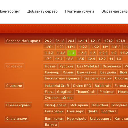
Мониторинг
Добавить сервер
Платные услуги
Обратная связ
Сервера Майнкрафт
26.2
26.1.2
26.1
1.21.11
1.21.10
1.21.9
1.21.8
1.20.1
1.20
1.19.4
1.19.3
1.19.2
1.19
1.18.2
1.1
1.14.3
1.14.2
1.14
1.13.2
1.13
1.12.2
1.12
1.11.2
1.7.2
1.6.4
1.5.2
1.2.5
1.2.4
1.2.2
1.1
1.0
Основное
Новые
Русские
Без WhiteList
Экономика
P
Лаунчер
Кланы
Выживание
Без дюпа
Дюп
Бесплатная админка
Без регистрации
С боль
С модами
Industrial Craft
Divine RPG
Buildcraft
Forestr
Flans
GregTech
ThaumCraft
Pixelmon
Mocre
Сумеречный лес
С мини играми
Сплиф арена
Моб арена
Пейнтбол
Голодные
Лаки блоки
Скай варс
Quake
Egg Wars
С плагинами
Вампиризм
Hypixelpets
Uralpassport
Кит ста
Батуты