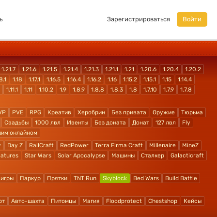
ь
Зарегистрироваться
Войти
1.21.7
1.21.6
1.21.5
1.21.4
1.21.3
1.21.1
1.21
1.20.6
1.20.4
1.20.2
8.1
1.18
1.17.1
1.16.5
1.16.4
1.16.2
1.16
1.15.2
1.15.1
1.15
1.14.4
1.11.1
1.11
1.10.2
1.9
1.8.9
1.8.8
1.8.3
1.8
1.7.10
1.7.9
1.7.8
VP
PVE
RPG
Креатив
Херобрин
Без привата
Оружие
Тюрьма
Свадьбы
1000 лвл
Ивенты
Без доната
Донат
127 лвл
Fly
шим онлайном
y
Day Z
RailCraft
RedPower
Terra Firma Craft
Millenaire
MineZ
atures
Star Wars
Solar Apocalypse
Машины
Сталкер
Galacticraft
 игры
Паркур
Прятки
TNT Run
Skyblock
Bed Wars
Build Battle
рт
Авто-шахта
Питомцы
Магия
Floodprotect
Chestshop
Кейсы