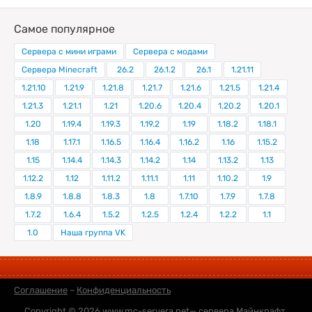
Самое популярное
Сервера с мини играми
Сервера с модами
Сервера Minecraft
26.2
26.1.2
26.1
1.21.11
1.21.10
1.21.9
1.21.8
1.21.7
1.21.6
1.21.5
1.21.4
1.21.3
1.21.1
1.21
1.20.6
1.20.4
1.20.2
1.20.1
1.20
1.19.4
1.19.3
1.19.2
1.19
1.18.2
1.18.1
1.18
1.17.1
1.16.5
1.16.4
1.16.2
1.16
1.15.2
1.15
1.14.4
1.14.3
1.14.2
1.14
1.13.2
1.13
1.12.2
1.12
1.11.2
1.11.1
1.11
1.10.2
1.9
1.8.9
1.8.8
1.8.3
1.8
1.7.10
1.7.9
1.7.8
1.7.2
1.6.4
1.5.2
1.2.5
1.2.4
1.2.2
1.1
1.0
Наша группа VK
Соглашение
–
Конфиденциальность
Copyright © 2026
www.mc-servera.net
— сервера Майнкрафт,