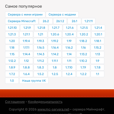
Самое популярное
Сервера с мини играми
Сервера с модами
Сервера Minecraft
26.2
26.1.2
26.1
1.21.11
1.21.10
1.21.9
1.21.8
1.21.7
1.21.6
1.21.5
1.21.4
1.21.3
1.21.1
1.21
1.20.6
1.20.4
1.20.2
1.20.1
1.20
1.19.4
1.19.3
1.19.2
1.19
1.18.2
1.18.1
1.18
1.17.1
1.16.5
1.16.4
1.16.2
1.16
1.15.2
1.15
1.14.4
1.14.3
1.14.2
1.14
1.13.2
1.13
1.12.2
1.12
1.11.2
1.11.1
1.11
1.10.2
1.9
1.8.9
1.8.8
1.8.3
1.8
1.7.10
1.7.9
1.7.8
1.7.2
1.6.4
1.5.2
1.2.5
1.2.4
1.2.2
1.1
1.0
Наша группа VK
Соглашение
–
Конфиденциальность
Copyright © 2026
www.mc-servera.net
— сервера Майнкрафт,