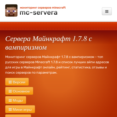
Мониторинг
Сервера Майнкрафт 1.7.8 с
Добавить сервер
вампиризмом
Платные услуги
Мониторинг серверов Майнкрафт 1.7.8 с вампиризмом - топ
Обратная связь
русских серверов Minecraft 1.7.8 и список лучших айпи адресов
для игры в Майнкрафт онлайн, рейтинг, статистика, отзывы и
Зарегистрироваться
поиск серверов по параметрам.
Войти
Версии
Сервера Майнкрафт
26.2
26.1.2
26.1
1.21.11
1.21.10
1.21.9
Основное
1.21.8
1.21.7
1.21.6
1.21.5
1.21.4
1.21.3
1.21.1
1.21
1.20.6
Новые
Русские
Без WhiteList
Экономика
PVP
PVE
RPG
Моды
1.20.4
1.20.2
1.20.1
1.20
1.19.4
1.19.3
1.19.2
1.19
1.18.2
Креатив
Херобрин
Без привата
Оружие
Тюрьма
Лаунчер
1.18.1
1.18
1.17.1
1.16.5
1.16.4
1.16.2
1.16
1.15.2
1.15
1.14.4
С модами
Industrial Craft
Divine RPG
Buildcraft
Forestry
Мини-игры
Кланы
Выживание
Без дюпа
Дюп
Свадьбы
1000 лвл
1.14.3
1.14.2
1.14
1.13.2
1.13
1.12.2
1.12
1.11.2
1.11.1
1.11
Day Z
RailCraft
RedPower
Terra Firma Craft
Millenaire
MineZ
Ивенты
Без доната
Донат
127 лвл
Fly
Бесплатная админка