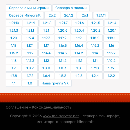
Сервера с мини играми
Сервера с модами
Сервера Minecraft
26.2
26.1.2
26.1
1.21.11
1.21.10
1.21.9
1.21.8
1.21.7
1.21.6
1.21.5
1.21.4
1.21.3
1.21.1
1.21
1.20.6
1.20.4
1.20.2
1.20.1
1.20
1.19.4
1.19.3
1.19.2
1.19
1.18.2
1.18.1
1.18
1.17.1
1.17
1.16.5
1.16.4
1.16.2
1.16
1.15.2
1.15
1.14.4
1.14.3
1.14.2
1.14
1.13.2
1.13
1.12.2
1.12
1.11.2
1.11.1
1.11
1.10.2
1.9
1.8.9
1.8.8
1.8.3
1.8
1.7.10
1.7.9
1.7.8
1.7.2
1.6.4
1.5.2
1.2.5
1.2.4
1.2.2
1.1
1.0
Наша группа VK
Соглашение
–
Конфиденциальность
Copyright © 2026
www.mc-servera.net
— сервера Майнкрафт,
мониторинг серверов Minecraft