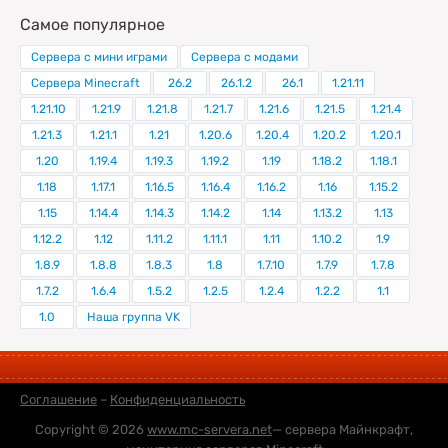
Самое популярное
Сервера с мини играми
Сервера с модами
Сервера Minecraft
26.2
26.1.2
26.1
1.21.11
1.21.10
1.21.9
1.21.8
1.21.7
1.21.6
1.21.5
1.21.4
1.21.3
1.21.1
1.21
1.20.6
1.20.4
1.20.2
1.20.1
1.20
1.19.4
1.19.3
1.19.2
1.19
1.18.2
1.18.1
1.18
1.17.1
1.16.5
1.16.4
1.16.2
1.16
1.15.2
1.15
1.14.4
1.14.3
1.14.2
1.14
1.13.2
1.13
1.12.2
1.12
1.11.2
1.11.1
1.11
1.10.2
1.9
1.8.9
1.8.8
1.8.3
1.8
1.7.10
1.7.9
1.7.8
1.7.2
1.6.4
1.5.2
1.2.5
1.2.4
1.2.2
1.1
1.0
Наша группа VK
Соглашение
–
Конфиденциальность
Copyright © 2026
www.mc-servera.net
— сервера Майнкрафт,