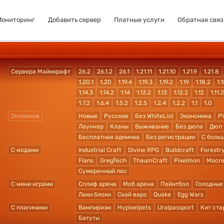
Мониторинг
Добавить сервер
Платные услуги
Обратная связ
Сервера Майнкрафт
26.2
26.1.2
26.1
1.21.11
1.21.10
1.21.9
1.21.8
1.20.1
1.20
1.19.4
1.19.3
1.19.2
1.19
1.18.2
1.1
1.14.3
1.14.2
1.14
1.13.2
1.13
1.12.2
1.12
1.11.2
1.7.2
1.6.4
1.5.2
1.2.5
1.2.4
1.2.2
1.1
1.0
Основное
Новые
Русские
Без WhiteList
Экономика
P
Лаунчер
Кланы
Выживание
Без дюпа
Дюп
Бесплатная админка
Без регистрации
С боль
С модами
Industrial Craft
Divine RPG
Buildcraft
Forestr
Flans
GregTech
ThaumCraft
Pixelmon
Mocre
Сумеречный лес
С мини играми
Сплиф арена
Моб арена
Пейнтбол
Голодные
Лаки блоки
Скай варс
Quake
Egg Wars
С плагинами
Вампиризм
Hypixelpets
Uralpassport
Кит ста
Батуты