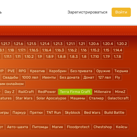
ь
Зарегистрироваться
Войти
1.21.7
1.21.6
1.21.5
1.21.4
1.21.3
1.21.1
1.21
1.20.6
1.20.4
1.20.2
8.1
1.18
1.17.1
1.16.5
1.16.4
1.16.3
1.16.2
1.16
1.15.2
1.15
1.14.4
1.11.1
1.11
1.10.2
1.9
1.8.9
1.8.8
1.8.3
1.8
1.7.10
1.7.9
1.7.8
VP
PVE
RPG
Креатив
Херобрин
Без привата
Оружие
Тюрьма
Свадьбы
1000 лвл
Ивенты
Без доната
Донат
127 лвл
Fly
шим онлайном
y
Day Z
RailCraft
RedPower
Terra Firma Craft
Millenaire
MineZ
atures
Star Wars
Solar Apocalypse
Машины
Сталкер
Galacticraft
 игры
Паркур
Прятки
TNT Run
Skyblock
Bed Wars
Build Battle
рт
Авто-шахта
Питомцы
Магия
Floodprotect
Chestshop
Кейсы