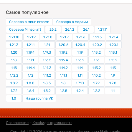
Самое популярное
Сервера с мини играми
Сервера с модами
Сервера Minecraft
26.2
26.1.2
26.1
1.21.11
1.21.10
1.21.9
1.21.8
1.21.7
1.21.6
1.21.5
1.21.4
1.21.3
1.21.1
1.21
1.20.6
1.20.4
1.20.2
1.20.1
1.20
1.19.4
1.19.3
1.19.2
1.19
1.18.2
1.18.1
1.18
1.17.1
1.16.5
1.16.4
1.16.2
1.16
1.15.2
1.15
1.14.4
1.14.3
1.14.2
1.14
1.13.2
1.13
1.12.2
1.12
1.11.2
1.11.1
1.11
1.10.2
1.9
1.8.9
1.8.8
1.8.3
1.8
1.7.10
1.7.9
1.7.8
1.7.2
1.6.4
1.5.2
1.2.5
1.2.4
1.2.2
1.1
1.0
Наша группа VK
Соглашение
–
Конфиденциальность
Copyright © 2026
www.mc-servera.net
— сервера Майнкрафт,