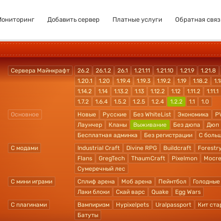
Мониторинг
Добавить сервер
Платные услуги
Обратная связ
Сервера Майнкрафт
26.2
26.1.2
26.1
1.21.11
1.21.10
1.21.9
1.21.8
1.20.1
1.20
1.19.4
1.19.3
1.19.2
1.19
1.18.2
1.1
1.14.2
1.14
1.13.2
1.13
1.12.2
1.12
1.11.2
1.11.1
1.7.2
1.6.4
1.5.2
1.2.5
1.2.4
1.2.2
1.1
1.0
Основное
Новые
Русские
Без WhiteList
Экономика
P
Лаунчер
Кланы
Выживание
Без дюпа
Дюп
Бесплатная админка
Без регистрации
С боль
С модами
Industrial Craft
Divine RPG
Buildcraft
Forestr
Flans
GregTech
ThaumCraft
Pixelmon
Mocre
Сумеречный лес
С мини играми
Сплиф арена
Моб арена
Пейнтбол
Голодные
Лаки блоки
Скай варс
Quake
Egg Wars
С плагинами
Вампиризм
Hypixelpets
Uralpassport
Кит ста
Батуты