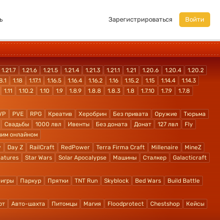
ь
Зарегистрироваться
Войти
1.21.7
1.21.6
1.21.5
1.21.4
1.21.3
1.21.1
1.21
1.20.6
1.20.4
1.20.2
8.1
1.18
1.17.1
1.16.5
1.16.4
1.16.2
1.16
1.15.2
1.15
1.14.4
1.14.3
1.11
1.10.2
1.10
1.9
1.8.9
1.8.8
1.8.3
1.8
1.7.10
1.7.9
1.7.8
VP
PVE
RPG
Креатив
Херобрин
Без привата
Оружие
Тюрьма
Свадьбы
1000 лвл
Ивенты
Без доната
Донат
127 лвл
Fly
шим онлайном
y
Day Z
RailCraft
RedPower
Terra Firma Craft
Millenaire
MineZ
atures
Star Wars
Solar Apocalypse
Машины
Сталкер
Galacticraft
 игры
Паркур
Прятки
TNT Run
Skyblock
Bed Wars
Build Battle
рт
Авто-шахта
Питомцы
Магия
Floodprotect
Chestshop
Кейсы