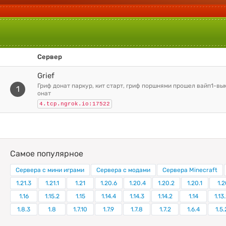
Сервер
Grief
гриф донат паркур, кит старт, гриф поршнями прошел вайп1-вым 10 игрокам д
1
онат
4.tcp.ngrok.io:17522
Самое популярное
Сервера с мини играми
Сервера с модами
Сервера Minecraft
1.21.3
1.21.1
1.21
1.20.6
1.20.4
1.20.2
1.20.1
1.2
1.16
1.15.2
1.15
1.14.4
1.14.3
1.14.2
1.14
1.13
1.8.3
1.8
1.7.10
1.7.9
1.7.8
1.7.2
1.6.4
1.5.