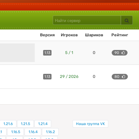
Версия
Игроков
Шариков
Рейтинг
5 / 1
0
1.13
90
29 / 2026
0
1.13
80
1.21.6
1.21.5
1.21.4
Наша группа VK
.1
1.16.5
1.16.4
1.16.2