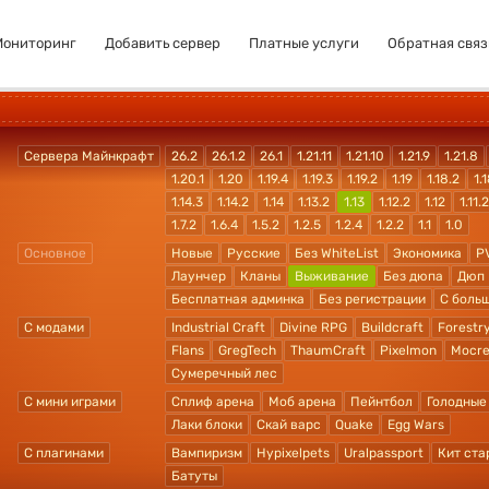
Мониторинг
Добавить сервер
Платные услуги
Обратная связ
Сервера Майнкрафт
26.2
26.1.2
26.1
1.21.11
1.21.10
1.21.9
1.21.8
1.20.1
1.20
1.19.4
1.19.3
1.19.2
1.19
1.18.2
1.1
1.14.3
1.14.2
1.14
1.13.2
1.13
1.12.2
1.12
1.11.2
1.7.2
1.6.4
1.5.2
1.2.5
1.2.4
1.2.2
1.1
1.0
Основное
Новые
Русские
Без WhiteList
Экономика
P
Лаунчер
Кланы
Выживание
Без дюпа
Дюп
Бесплатная админка
Без регистрации
С боль
С модами
Industrial Craft
Divine RPG
Buildcraft
Forestr
Flans
GregTech
ThaumCraft
Pixelmon
Mocre
Сумеречный лес
С мини играми
Сплиф арена
Моб арена
Пейнтбол
Голодные
Лаки блоки
Скай варс
Quake
Egg Wars
С плагинами
Вампиризм
Hypixelpets
Uralpassport
Кит ста
Батуты