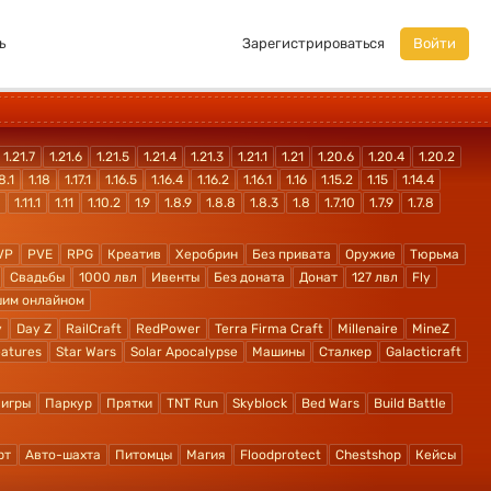
ь
Зарегистрироваться
Войти
1.21.7
1.21.6
1.21.5
1.21.4
1.21.3
1.21.1
1.21
1.20.6
1.20.4
1.20.2
8.1
1.18
1.17.1
1.16.5
1.16.4
1.16.2
1.16.1
1.16
1.15.2
1.15
1.14.4
1.11.1
1.11
1.10.2
1.9
1.8.9
1.8.8
1.8.3
1.8
1.7.10
1.7.9
1.7.8
VP
PVE
RPG
Креатив
Херобрин
Без привата
Оружие
Тюрьма
Свадьбы
1000 лвл
Ивенты
Без доната
Донат
127 лвл
Fly
шим онлайном
y
Day Z
RailCraft
RedPower
Terra Firma Craft
Millenaire
MineZ
atures
Star Wars
Solar Apocalypse
Машины
Сталкер
Galacticraft
 игры
Паркур
Прятки
TNT Run
Skyblock
Bed Wars
Build Battle
рт
Авто-шахта
Питомцы
Магия
Floodprotect
Chestshop
Кейсы