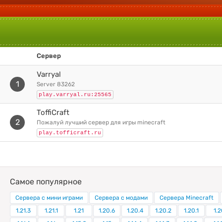
Сервер
Varryal
1
server 83262
play.varryal.ru:25565
ToffiCraft
2
пожалуй лучший сервер для игры minecraft
play.tofficraft.ru
Самое популярное
Сервера с мини играми
Сервера с модами
Сервера Minecraft
1.21.3
1.21.1
1.21
1.20.6
1.20.4
1.20.2
1.20.1
1.2