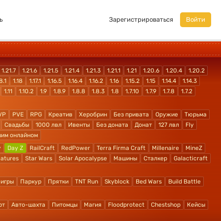
ь
Зарегистрироваться
Войти
1.21.7
1.21.6
1.21.5
1.21.4
1.21.3
1.21.1
1.21
1.20.6
1.20.4
1.20.2
8.1
1.18
1.17.1
1.16.5
1.16.4
1.16.2
1.16
1.15.2
1.15
1.14.4
1.14.3
1.11
1.10.2
1.9
1.8.9
1.8.8
1.8.3
1.8
1.7.10
1.7.9
1.7.8
1.7.2
VP
PVE
RPG
Креатив
Херобрин
Без привата
Оружие
Тюрьма
Свадьбы
1000 лвл
Ивенты
Без доната
Донат
127 лвл
Fly
шим онлайном
y
Day Z
RailCraft
RedPower
Terra Firma Craft
Millenaire
MineZ
atures
Star Wars
Solar Apocalypse
Машины
Сталкер
Galacticraft
 игры
Паркур
Прятки
TNT Run
Skyblock
Bed Wars
Build Battle
рт
Авто-шахта
Питомцы
Магия
Floodprotect
Chestshop
Кейсы