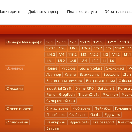
Мониторинг
Добавить сервер
Платные услуги
Обратная связ
Сервера Майнкрафт
26.2
26.1.2
26.1
1.21.11
1.21.10
1.21.9
1.21.8
1.20.1
1.20
1.19.4
1.19.3
1.19.2
1.19
1.18.2
1.1
1.14.2
1.14
1.13.2
1.13
1.12.2
1.12
1.11.2
1.11.1
1.6.4
1.5.2
1.2.5
1.2.4
1.2.2
1.1
1.0
Основное
Новые
Русские
Без WhiteList
Экономика
P
Лаунчер
Кланы
Выживание
Без дюпа
Дюп
Бесплатная админка
Без регистрации
С боль
С модами
Industrial Craft
Divine RPG
Buildcraft
Forestr
Flans
GregTech
ThaumCraft
Pixelmon
Mocre
Сумеречный лес
С мини играми
Сплиф арена
Моб арена
Пейнтбол
Голодные
Лаки блоки
Скай варс
Quake
Egg Wars
С плагинами
Вампиризм
Hypixelpets
Uralpassport
Кит ста
Батуты