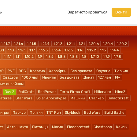
ь
Зарегистрироваться
Войти
1.21.7
1.21.6
1.21.5
1.21.4
1.21.3
1.21.1
1.21
1.20.6
1.20.4
1.20.2
8.1
1.18
1.17.1
1.17
1.16.5
1.16.4
1.16.2
1.16
1.15.2
1.15
1.14.4
1.11.1
1.11
1.10.2
1.9
1.8.9
1.8.8
1.8.3
1.8
1.7.10
1.7.9
1.7.8
VP
PVE
RPG
Креатив
Херобрин
Без привата
Оружие
Тюрьма
Свадьбы
1000 лвл
Ивенты
Без доната
Донат
127 лвл
Fly
шим онлайном
y
Day Z
RailCraft
RedPower
Terra Firma Craft
Millenaire
MineZ
atures
Star Wars
Solar Apocalypse
Машины
Сталкер
Galacticraft
 игры
Паркур
Прятки
TNT Run
Skyblock
Bed Wars
Build Battle
рт
Авто-шахта
Питомцы
Магия
Floodprotect
Chestshop
Кейсы