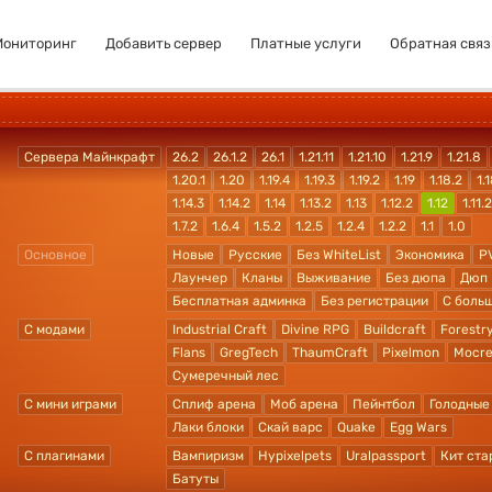
Мониторинг
Добавить сервер
Платные услуги
Обратная связ
Сервера Майнкрафт
26.2
26.1.2
26.1
1.21.11
1.21.10
1.21.9
1.21.8
1.20.1
1.20
1.19.4
1.19.3
1.19.2
1.19
1.18.2
1.1
1.14.3
1.14.2
1.14
1.13.2
1.13
1.12.2
1.12
1.11.2
1.7.2
1.6.4
1.5.2
1.2.5
1.2.4
1.2.2
1.1
1.0
Основное
Новые
Русские
Без WhiteList
Экономика
P
Лаунчер
Кланы
Выживание
Без дюпа
Дюп
Бесплатная админка
Без регистрации
С боль
С модами
Industrial Craft
Divine RPG
Buildcraft
Forestr
Flans
GregTech
ThaumCraft
Pixelmon
Mocre
Сумеречный лес
С мини играми
Сплиф арена
Моб арена
Пейнтбол
Голодные
Лаки блоки
Скай варс
Quake
Egg Wars
С плагинами
Вампиризм
Hypixelpets
Uralpassport
Кит ста
Батуты