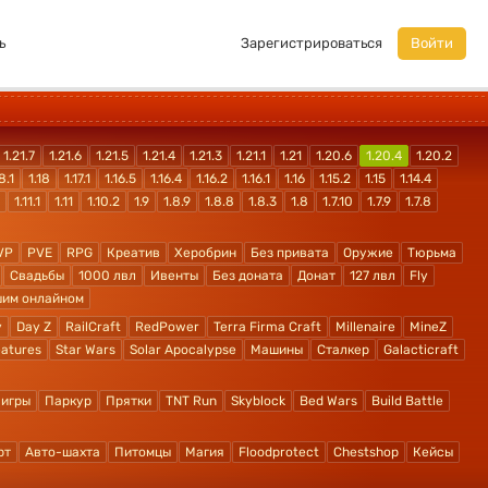
ь
Зарегистрироваться
Войти
1.21.7
1.21.6
1.21.5
1.21.4
1.21.3
1.21.1
1.21
1.20.6
1.20.4
1.20.2
8.1
1.18
1.17.1
1.16.5
1.16.4
1.16.2
1.16.1
1.16
1.15.2
1.15
1.14.4
1.11.1
1.11
1.10.2
1.9
1.8.9
1.8.8
1.8.3
1.8
1.7.10
1.7.9
1.7.8
VP
PVE
RPG
Креатив
Херобрин
Без привата
Оружие
Тюрьма
Свадьбы
1000 лвл
Ивенты
Без доната
Донат
127 лвл
Fly
шим онлайном
y
Day Z
RailCraft
RedPower
Terra Firma Craft
Millenaire
MineZ
atures
Star Wars
Solar Apocalypse
Машины
Сталкер
Galacticraft
 игры
Паркур
Прятки
TNT Run
Skyblock
Bed Wars
Build Battle
рт
Авто-шахта
Питомцы
Магия
Floodprotect
Chestshop
Кейсы