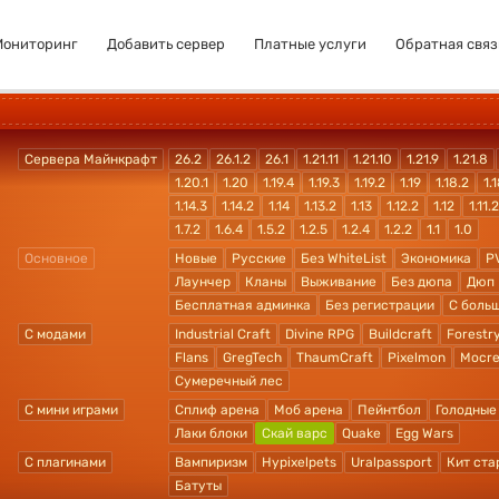
Мониторинг
Добавить сервер
Платные услуги
Обратная связ
Сервера Майнкрафт
26.2
26.1.2
26.1
1.21.11
1.21.10
1.21.9
1.21.8
1.20.1
1.20
1.19.4
1.19.3
1.19.2
1.19
1.18.2
1.1
1.14.3
1.14.2
1.14
1.13.2
1.13
1.12.2
1.12
1.11.2
1.7.2
1.6.4
1.5.2
1.2.5
1.2.4
1.2.2
1.1
1.0
Основное
Новые
Русские
Без WhiteList
Экономика
P
Лаунчер
Кланы
Выживание
Без дюпа
Дюп
Бесплатная админка
Без регистрации
С боль
С модами
Industrial Craft
Divine RPG
Buildcraft
Forestr
Flans
GregTech
ThaumCraft
Pixelmon
Mocre
Сумеречный лес
С мини играми
Сплиф арена
Моб арена
Пейнтбол
Голодные
Лаки блоки
Скай варс
Quake
Egg Wars
С плагинами
Вампиризм
Hypixelpets
Uralpassport
Кит ста
Батуты