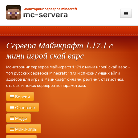
Мониторинг
Сервера Майнкрафт 1.17.1 с
Добавить сервер
мини игрой скай варс
Платные услуги
Мониторинг серверов Майнкрафт 1.17.1 с мини игрой скай варс -
Обратная связь
топ русских серверов Minecraft 1.17.1 и список лучших айпи
адресов для игры в Майнкрафт онлайн, рейтинг, статистика,
Зарегистрироваться
отзывы и поиск серверов по параметрам.
Войти
Версии
Сервера Майнкрафт
26.2
26.1.2
26.1
1.21.11
1.21.10
1.21.9
Основное
1.21.8
1.21.7
1.21.6
1.21.5
1.21.4
1.21.3
1.21.1
1.21
1.20.6
Новые
Русские
Без WhiteList
Экономика
PVP
PVE
RPG
Моды
1.20.4
1.20.2
1.20.1
1.20
1.19.4
1.19.3
1.19.2
1.19
1.18.2
Креатив
Херобрин
Без привата
Оружие
Тюрьма
Лаунчер
1.18.1
1.18
1.17.1
1.16.5
1.16.4
1.16.2
1.16
1.15.2
1.15
1.14.4
С модами
Industrial Craft
Divine RPG
Buildcraft
Forestry
Мини-игры
Кланы
Выживание
Без дюпа
Дюп
Свадьбы
1000 лвл
1.14.3
1.14.2
1.14
1.13.2
1.13
1.12.2
1.12
1.11.2
1.11.1
1.11
Day Z
RailCraft
RedPower
Terra Firma Craft
Millenaire
MineZ
Ивенты
Без доната
Донат
127 лвл
Fly
Бесплатная админка