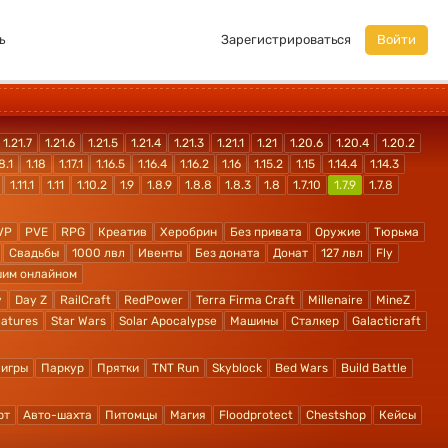
ь
Зарегистрироваться
Войти
1.21.7
1.21.6
1.21.5
1.21.4
1.21.3
1.21.1
1.21
1.20.6
1.20.4
1.20.2
8.1
1.18
1.17.1
1.16.5
1.16.4
1.16.2
1.16
1.15.2
1.15
1.14.4
1.14.3
1.11.1
1.11
1.10.2
1.9
1.8.9
1.8.8
1.8.3
1.8
1.7.10
1.7.9
1.7.8
VP
PVE
RPG
Креатив
Херобрин
Без привата
Оружие
Тюрьма
Свадьбы
1000 лвл
Ивенты
Без доната
Донат
127 лвл
Fly
шим онлайном
y
Day Z
RailCraft
RedPower
Terra Firma Craft
Millenaire
MineZ
atures
Star Wars
Solar Apocalypse
Машины
Сталкер
Galacticraft
 игры
Паркур
Прятки
TNT Run
Skyblock
Bed Wars
Build Battle
рт
Авто-шахта
Питомцы
Магия
Floodprotect
Chestshop
Кейсы