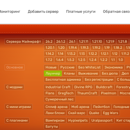
Мониторинг
Добавить сервер
Платные услуги
Обратная связ
Сервера Майнкрафт
26.2
26.1.2
26.1
1.21.11
1.21.10
1.21.9
1.21.8
1.20.1
1.20
1.19.4
1.19.3
1.19.2
1.19
1.18.2
1.1
1.14.2
1.14
1.13.2
1.13
1.12.2
1.12.1
1.12
1.11.2
1.7.2
1.6.4
1.5.2
1.2.5
1.2.4
1.2.2
1.1
1.0
Основное
Новые
Русские
Без WhiteList
Экономика
P
Лаунчер
Кланы
Выживание
Без дюпа
Дюп
Бесплатная админка
Без регистрации
С боль
С модами
Industrial Craft
Divine RPG
Buildcraft
Forestr
Flans
GregTech
ThaumCraft
Pixelmon
Mocre
Сумеречный лес
С мини играми
Сплиф арена
Моб арена
Пейнтбол
Голодные
Лаки блоки
Скай варс
Quake
Egg Wars
С плагинами
Вампиризм
Hypixelpets
Uralpassport
Кит ста
Батуты