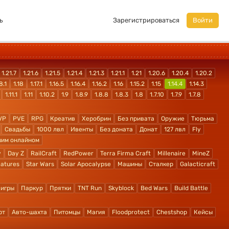
ь
Зарегистрироваться
Войти
1.21.7
1.21.6
1.21.5
1.21.4
1.21.3
1.21.1
1.21
1.20.6
1.20.4
1.20.2
8.1
1.18
1.17.1
1.16.5
1.16.4
1.16.2
1.16
1.15.2
1.15
1.14.4
1.14.3
1.11.1
1.11
1.10.2
1.9
1.8.9
1.8.8
1.8.3
1.8
1.7.10
1.7.9
1.7.8
VP
PVE
RPG
Креатив
Херобрин
Без привата
Оружие
Тюрьма
Свадьбы
1000 лвл
Ивенты
Без доната
Донат
127 лвл
Fly
шим онлайном
y
Day Z
RailCraft
RedPower
Terra Firma Craft
Millenaire
MineZ
atures
Star Wars
Solar Apocalypse
Машины
Сталкер
Galacticraft
 игры
Паркур
Прятки
TNT Run
Skyblock
Bed Wars
Build Battle
рт
Авто-шахта
Питомцы
Магия
Floodprotect
Chestshop
Кейсы