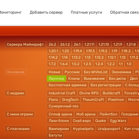
Мониторинг
Добавить сервер
Платные услуги
Обратная связ
Сервера Майнкрафт
26.2
26.1.2
26.1
1.21.11
1.21.10
1.21.9
1.21.8
1.20.1
1.20
1.19.4
1.19.3
1.19.2
1.19
1.18.2
1.1
1.14.2
1.14
1.13.2
1.13
1.12.2
1.12.1
1.12
1.11.2
1.7.2
1.6.4
1.5.2
1.2.5
1.2.4
1.2.2
1.1
1.0
Основное
Новые
Русские
Без WhiteList
Экономика
P
Лаунчер
Кланы
Выживание
Без дюпа
Дюп
Бесплатная админка
Без регистрации
С боль
С модами
Industrial Craft
Divine RPG
Buildcraft
Forestr
Flans
GregTech
ThaumCraft
Pixelmon
Mocre
Сумеречный лес
С мини играми
Сплиф арена
Моб арена
Пейнтбол
Голодные
Лаки блоки
Скай варс
Quake
Egg Wars
С плагинами
Вампиризм
Hypixelpets
Uralpassport
Кит ста
Батуты