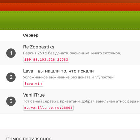
Сервер
Re Zoobastiks
1
версия 26.1.2 без доната. экономика. много сетхомов.
199.83.103.226:25583
Lava - вы нашли то, что искали
2
усложненное выживание без доната и глупостей
lava.win
VanillTrue
3
тот самый сервер с приватами. добрая ванильная атмосфера и
mc.vanilltrue.ru:28063
Самое популярное