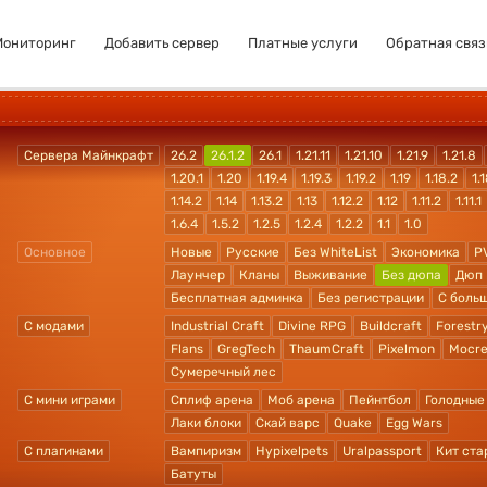
Мониторинг
Добавить сервер
Платные услуги
Обратная связ
Сервера Майнкрафт
26.2
26.1.2
26.1
1.21.11
1.21.10
1.21.9
1.21.8
1.20.1
1.20
1.19.4
1.19.3
1.19.2
1.19
1.18.2
1.1
1.14.2
1.14
1.13.2
1.13
1.12.2
1.12
1.11.2
1.11.1
1.6.4
1.5.2
1.2.5
1.2.4
1.2.2
1.1
1.0
Основное
Новые
Русские
Без WhiteList
Экономика
P
Лаунчер
Кланы
Выживание
Без дюпа
Дюп
Бесплатная админка
Без регистрации
С боль
С модами
Industrial Craft
Divine RPG
Buildcraft
Forestr
Flans
GregTech
ThaumCraft
Pixelmon
Mocre
Сумеречный лес
С мини играми
Сплиф арена
Моб арена
Пейнтбол
Голодные
Лаки блоки
Скай варс
Quake
Egg Wars
С плагинами
Вампиризм
Hypixelpets
Uralpassport
Кит ста
Батуты