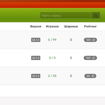
Версия
Игроков
Шариков
Рейтинг
5 / 99
0
26.1.2
120
0 / 0
0
26.1.2
100
2 / 35
0
26.1.2
40