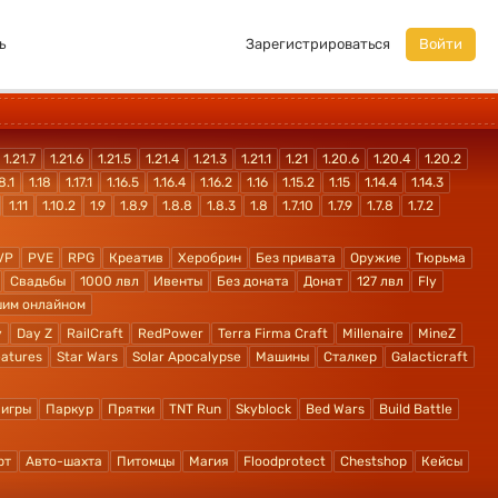
ь
Зарегистрироваться
Войти
1.21.7
1.21.6
1.21.5
1.21.4
1.21.3
1.21.1
1.21
1.20.6
1.20.4
1.20.2
8.1
1.18
1.17.1
1.16.5
1.16.4
1.16.2
1.16
1.15.2
1.15
1.14.4
1.14.3
1.11
1.10.2
1.9
1.8.9
1.8.8
1.8.3
1.8
1.7.10
1.7.9
1.7.8
1.7.2
VP
PVE
RPG
Креатив
Херобрин
Без привата
Оружие
Тюрьма
Свадьбы
1000 лвл
Ивенты
Без доната
Донат
127 лвл
Fly
шим онлайном
y
Day Z
RailCraft
RedPower
Terra Firma Craft
Millenaire
MineZ
atures
Star Wars
Solar Apocalypse
Машины
Сталкер
Galacticraft
 игры
Паркур
Прятки
TNT Run
Skyblock
Bed Wars
Build Battle
рт
Авто-шахта
Питомцы
Магия
Floodprotect
Chestshop
Кейсы