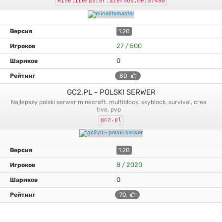
Minelitemaster.aternos.me:57490
1.20
27 / 500
0
80
GC2.PL - POLSKI SERWER
najlepszy polski serwer minecraft. multiblock, skyblock, survival, crea
tive, pvp
gc2.pl
1.20
8 / 2020
0
70