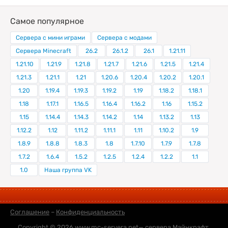
Самое популярное
Сервера с мини играми
Сервера с модами
Сервера Minecraft
26.2
26.1.2
26.1
1.21.11
1.21.10
1.21.9
1.21.8
1.21.7
1.21.6
1.21.5
1.21.4
1.21.3
1.21.1
1.21
1.20.6
1.20.4
1.20.2
1.20.1
1.20
1.19.4
1.19.3
1.19.2
1.19
1.18.2
1.18.1
1.18
1.17.1
1.16.5
1.16.4
1.16.2
1.16
1.15.2
1.15
1.14.4
1.14.3
1.14.2
1.14
1.13.2
1.13
1.12.2
1.12
1.11.2
1.11.1
1.11
1.10.2
1.9
1.8.9
1.8.8
1.8.3
1.8
1.7.10
1.7.9
1.7.8
1.7.2
1.6.4
1.5.2
1.2.5
1.2.4
1.2.2
1.1
1.0
Наша группа VK
Соглашение
–
Конфиденциальность
Copyright © 2026
www.mc-servera.net
— сервера Майнкрафт,