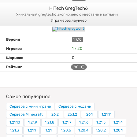
HiTech GregTech6
уникальный gregtech6 экспириенс с квестами и котлами
Игра через лаунчер
1.7.10
1 / 20
0
80
Самое популярное
Сервера с мини играми
Сервера с модами
Сервера Minecraft
26.2
26.1.2
26.1
1.21.11
1.21.10
1.21.9
1.21.8
1.21.7
1.21.6
1.21.5
1.21.4
1.21.3
1.21.1
1.21
1.20.6
1.20.4
1.20.2
1.20.1