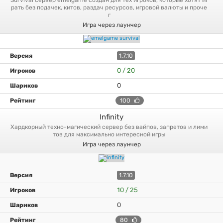
survival сервер emelgame создан для тех игроков, которые хотят иг
рать без подачек, китов, раздач ресурсов, игровой валюты и проче
г
Игра через лаунчер
1.7.10
0 / 20
0
100
Infinity
хардкорный техно-магический сервер без вайпов, запретов и лими
тов для максимально интересной игры
Игра через лаунчер
1.7.10
10 / 25
0
80