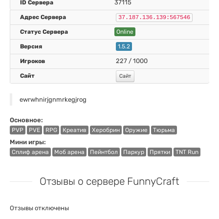
37115
Выделить цветом
37.187.136.139:567546
Online
1.5.2
227 / 1000
Сайт
ewrwhnirjgnmrkegjrog
Основное:
PVP
PVE
RPG
Креатив
Херобрин
Оружие
Тюрьма
Мини игры:
Сплиф арена
Моб арена
Пейнтбол
Паркур
Прятки
TNT Run
Отзывы о сервере FunnyCraft
Отзывы отключены