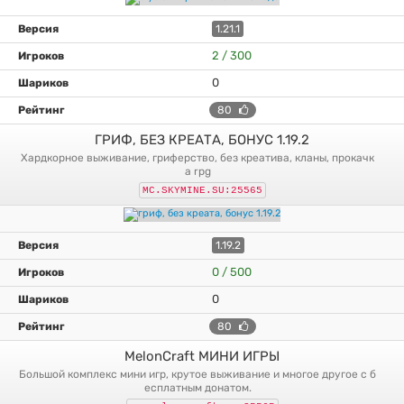
1.21.1
2 / 300
0
80
ГРИФ, БЕЗ КРЕАТА, БОНУС 1.19.2
хардкорное выживание, гриферство, без креатива, кланы, прокачк
а rpg
MC.SKYMINE.SU:25565
1.19.2
0 / 500
0
80
MelonCraft МИНИ ИГРЫ
большой комплекс мини игр, крутое выживание и многое другое с б
есплатным донатом.