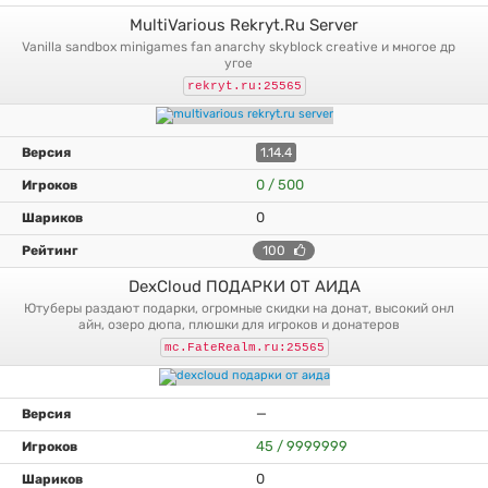
MultiVarious Rekryt.Ru Server
vanilla sandbox minigames fan anarchy skyblock creative и многое др
угое
rekryt.ru:25565
1.14.4
0 / 500
0
100
DexCloud ПОДАРКИ ОТ АИДА
ютуберы раздают подарки, огромные скидки на донат, высокий онл
айн, озеро дюпа, плюшки для игроков и донатеров
mc.FateRealm.ru:25565
—
45 / 9999999
0