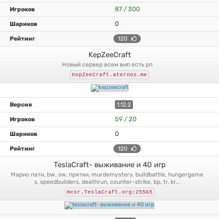
87 / 300
0
120
KepZeeCraft
новый сервер всем вип есть рп
KepZeeCraft.aternos.me
1.12.2
59 / 20
0
120
TeslaCraft- выживание и 40 игр
марио пати, bw, sw, прятки, murdemystery, buildbattle, hungergame
s, speedbuilders, deathrun, counter-strike, bp, tr, kr...
mcsr.TeslaCraft.org:25565