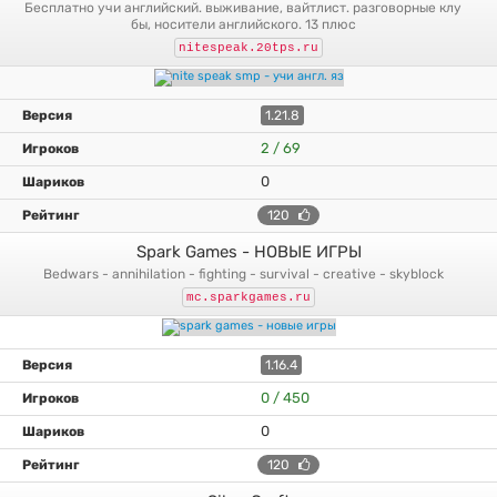
бесплатно учи английский. выживание, вайтлист. разговорные клу
бы, носители английского. 13 плюс
nitespeak.20tps.ru
1.21.8
2 / 69
0
120
Spark Games - НОВЫЕ ИГРЫ
bedwars - annihilation - fighting - survival - creative - skyblock
mc.sparkgames.ru
1.16.4
0 / 450
0
120