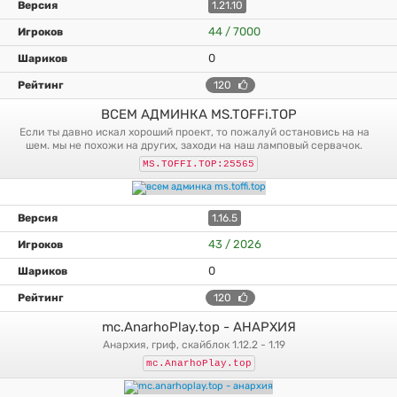
1.21.10
44 / 7000
0
120
ВСЕМ АДМИНКА MS.TOFFi.TOP
если ты давно искал хороший проект, то пожалуй остановись на на
шем. мы не похожи на других, заходи на наш ламповый сервачок.
MS.TOFFI.TOP:25565
1.16.5
43 / 2026
0
120
mc.AnarhoPlay.top - АНАРХИЯ
анархия, гриф, скайблок 1.12.2 - 1.19
mc.AnarhoPlay.top