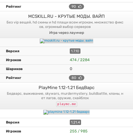
90
MCSKILL.RU - КРУТЫЕ МОДЫ. ВАЙП
без vip вещей, hd скины и hd плащи всем игрокам, множество фикс
ов, огромный выбор серверов
Игра через лаунчер
1.7.10
474 / 2284
0
80
PlayMine 1.12-1.21 БедВарс
бедварс, выживание, skywars, murdermystery, buildbattle, кланы, н
ет лагов, оружие, скайблок
playmc.me
1.21.4
255 / 985