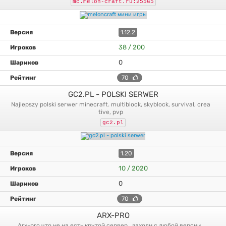
mc.melon-craft.ru:25565
1.12.2
38 / 200
0
70
GC2.PL - POLSKI SERWER
najlepszy polski serwer minecraft. multiblock, skyblock, survival, crea
tive, pvp
gc2.pl
1.20
10 / 2020
0
70
ARX-PRO
arx-pro что не на есть крутой сервер . заходи с любой версии .