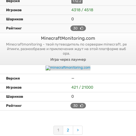
1.12.2
4318 / 4518
0
30
MinecraftMonitoring.com
minecraftmonitoring - твой путеводитель по серверам minecraft. ре
йтинги, разнообразие и приключения ждут на этой платформе выб
ора.
Игра через лаунчер
—
421 / 21000
0
30
1
2
>