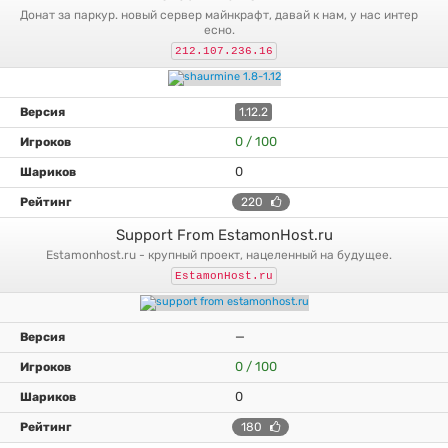
донат за паркур. новый сервер майнкрафт, давай к нам, у нас интер
есно.
212.107.236.16
1.12.2
0 / 100
0
220
Support From EstamonHost.ru
estamonhost.ru - крупный проект, нацеленный на будущее.
EstamonHost.ru
—
0 / 100
0
180