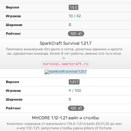
1.5.2
10 / 42
0
120
SparkCraft Survival 1.21.7
ламповое выживание без дюпа и читов, донатных админок и креати
ва. адекватная команда. более 8 лет работы. именно это ты и иска
л.
survival.sparkcraft.ru
1.21.7
9 / 100
0
120
MHCORE 1.12-1.21 вайп и столбы
комплекс серверов от ванильного 1.16.5-1.21.4 вайп 25.01.25 до мин
и игр 1.12-1.21. запустили столбы удачи pillars of fortune