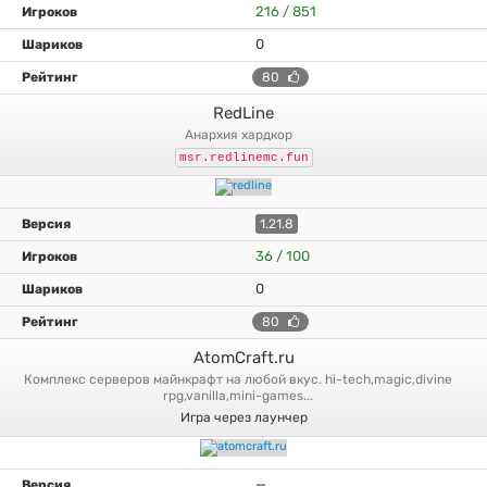
216 / 851
0
80
RedLine
анархия хардкор
msr.redlinemc.fun
1.21.8
36 / 100
0
80
AtomCraft.ru
комплекс серверов майнкрафт на любой вкус. hi-tech,magic,divine
rpg,vanilla,mini-games...
Игра через лаунчер
—