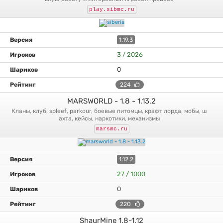
play.sibmc.ru
1.19.3
3 / 2026
0
224
MARSWORLD - 1.8 - 1.13.2
кланы, клуб, spleef, parkour, боевые питомцы, крафт лорда, мобы, ш
ахта, кейсы, наркотики, механизмы
marsmc.ru
1.12.2
27 / 1000
0
220
ShaurMine 1.8-1.12