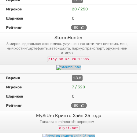
1.19.3
20 / 250
0
80
StormHunter
5 миров, идеальная экономика, улучшенная анти-чит система, мощ
ный хостинг,артефакты,авто-шахта, паркур,транспорт, оружие,мин
и-игры
play.sh-mc.ru:25565
1.8.8
7 / 320
0
80
ElySiUm Крипто Хайп 25 года
тапалка с minecraft сервером
elysi.net