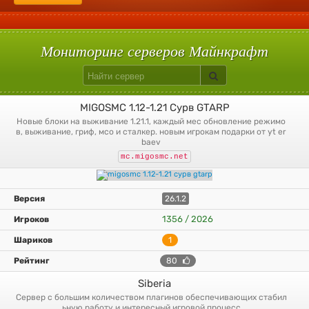
Без регистрации
С большим онлайном
1.5.2
Голодные игры
1.2.5
1.2.4
Паркур
1.2.2
1.1
Прятки
1.0
TNT Run
Skyblock
Bed Wars
Star Wars
Solar Apocalypse
Машины
Сталкер
Galacticraft
С плагинами
Вампиризм
Hypixelpets
Uralpassport
Кит старт
Build Battle
Лаки блоки
Скай варс
Quake
Egg Wars
Сумеречный лес
Авто-шахта
Питомцы
Магия
Floodprotect
Chestshop
Кейсы
Батуты
Мониторинг серверов Майнкрафт
MIGOSMC 1.12-1.21 Сурв GTARP
новые блоки на выживание 1.21.1, каждый мес обновление режимо
в, выживание, гриф, мсо и сталкер. новым игрокам подарки от yt er
baev
mc.migosmc.net
26.1.2
1356 / 2026
1
80
Siberia
сервер с большим количеством плагинов обеспечивающих стабил
ьную работу и интересный игровой процесс