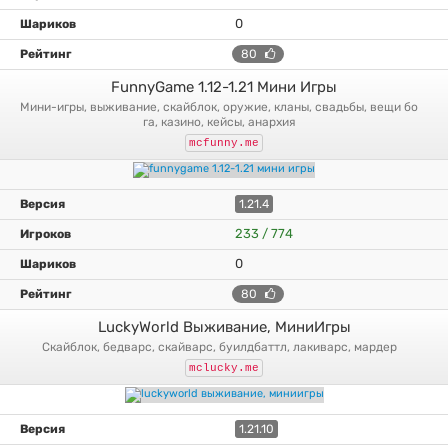
0
80
FunnyGame 1.12-1.21 Мини Игры
мини-игры, выживание, скайблок, оружие, кланы, свадьбы, вещи бо
га, казино, кейсы, анархия
mcfunny.me
1.21.4
233 / 774
0
80
LuckyWorld Выживание, МиниИгры
скайблок, бедварс, скайварс, буилдбаттл, лакиварс, мардер
mclucky.me
1.21.10