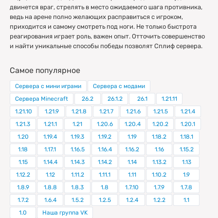
двинется враг, стрелять в место ожидаемого шага противника,
ведь на арене полно желающих расправиться с игроком,
приходится и самому смотреть под ноги. Не только быстрота
реагирования играет роль, важен опыт. Отточить совершенство
и найти уникальные способы победы позволят Сплиф сервера.
Самое популярное
Сервера с мини играми
Сервера с модами
Сервера Minecraft
26.2
26.1.2
26.1
1.21.11
1.21.10
1.21.9
1.21.8
1.21.7
1.21.6
1.21.5
1.21.4
1.21.3
1.21.1
1.21
1.20.6
1.20.4
1.20.2
1.20.1
1.20
1.19.4
1.19.3
1.19.2
1.19
1.18.2
1.18.1
1.18
1.17.1
1.16.5
1.16.4
1.16.2
1.16
1.15.2
1.15
1.14.4
1.14.3
1.14.2
1.14
1.13.2
1.13
1.12.2
1.12
1.11.2
1.11.1
1.11
1.10.2
1.9
1.8.9
1.8.8
1.8.3
1.8
1.7.10
1.7.9
1.7.8
1.7.2
1.6.4
1.5.2
1.2.5
1.2.4
1.2.2
1.1
1.0
Наша группа VK