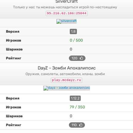
SilverCraft
только у нас ты можешь насладиться игрой по-настоящему
95.216.62.186:25844
1.8
0 / 500
0
120
DayZ - Зомби Апокалипсис
оружия, самолеты, автомобили, кланы, зомби
play.mcdayz.ru
1.12.2
79 / 350
0
110