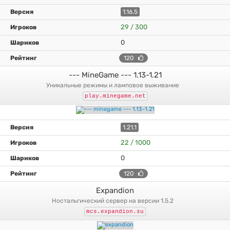
1.16.5
29 / 300
0
120
--- MineGame --- 1.13-1.21
уникальные режимы и ламповое выживание
play.minegame.net
1.21.1
22 / 1000
0
120
Expandion
ностальгический сервер на версии 1.5.2
mcs.expandion.su