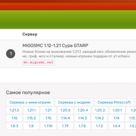
Сервер
MIGOSMC 1.12-1.21 Сурв GTARP
новые блоки на выживание 1.21.1, каждый мес обновление режимов, выживан
1
ие, гриф, мсо и сталкер. новым игрокам подарки от yt erbaev
mc.migosmc.net
Самое популярное
Сервера с мини играми
Сервера с модами
Сервера Minecraft
1.21.3
1.21.1
1.21
1.20.6
1.20.4
1.20.2
1.20.1
1.2
1.16
1.15.2
1.15
1.14.4
1.14.3
1.14.2
1.14
1.13
1.8.3
1.8
1.7.10
1.7.9
1.7.8
1.7.2
1.6.4
1.5.