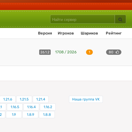
Версия
Игроков
Шариков
Рейтинг
1708 / 2026
26.1.2
1
80
1.21.6
1.21.5
1.21.4
Наша группа VK
.1
1.16.5
1.16.4
1.16.2
.2
1.9
1.8.9
1.8.8