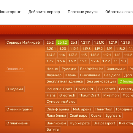
Мониторинг
Добавить сервер
Платные услуги
Обратная связ
Сервера Майнкрафт
26.2
26.1.2
26.1
1.21.11
1.21.10
1.21.9
1.21.8
1.20.1
1.20
1.19.4
1.19.3
1.19.2
1.19
1.18.2
1.1
1.14.2
1.14
1.13.2
1.13
1.12.2
1.12.1
1.12
1.11.2
1.7.2
1.6.4
1.5.2
1.2.5
1.2.4
1.2.2
1.1
1.0
Основное
Новые
Русские
Без WhiteList
Экономика
P
Лаунчер
Кланы
Выживание
Без дюпа
Дюп
Бесплатная админка
Без регистрации
С боль
С модами
Industrial Craft
Divine RPG
Buildcraft
Forestr
Flans
GregTech
ThaumCraft
Pixelmon
Mocre
Сумеречный лес
С мини играми
Сплиф арена
Моб арена
Пейнтбол
Голодные
Лаки блоки
Скай варс
Quake
Egg Wars
С плагинами
Вампиризм
Hypixelpets
Uralpassport
Кит ста
Батуты