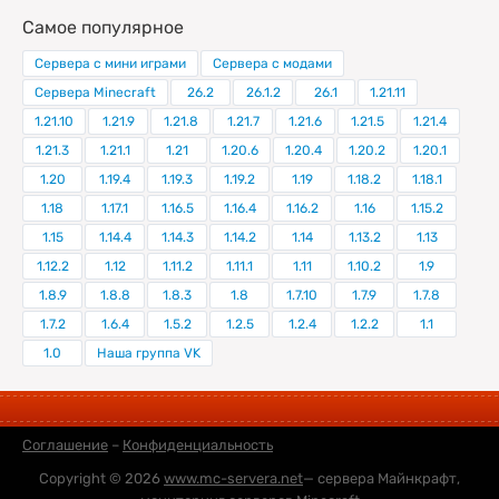
Самое популярное
Сервера с мини играми
Сервера с модами
Сервера Minecraft
26.2
26.1.2
26.1
1.21.11
1.21.10
1.21.9
1.21.8
1.21.7
1.21.6
1.21.5
1.21.4
1.21.3
1.21.1
1.21
1.20.6
1.20.4
1.20.2
1.20.1
1.20
1.19.4
1.19.3
1.19.2
1.19
1.18.2
1.18.1
1.18
1.17.1
1.16.5
1.16.4
1.16.2
1.16
1.15.2
1.15
1.14.4
1.14.3
1.14.2
1.14
1.13.2
1.13
1.12.2
1.12
1.11.2
1.11.1
1.11
1.10.2
1.9
1.8.9
1.8.8
1.8.3
1.8
1.7.10
1.7.9
1.7.8
1.7.2
1.6.4
1.5.2
1.2.5
1.2.4
1.2.2
1.1
1.0
Наша группа VK
Соглашение
–
Конфиденциальность
Copyright © 2026
www.mc-servera.net
— сервера Майнкрафт,